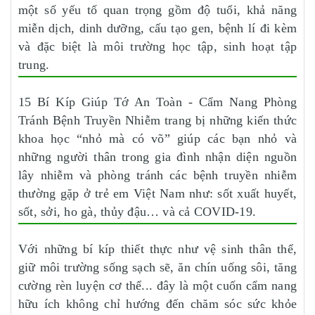
một số yếu tố quan trọng gồm độ tuổi, khả năng
miễn dịch, dinh dưỡng, cấu tạo gen, bệnh lí đi kèm
và đặc biệt là môi trường học tập, sinh hoạt tập
trung.
15 Bí Kíp Giúp Tớ An Toàn - Cẩm Nang Phòng
Tránh Bệnh Truyền Nhiễm trang bị những kiến thức
khoa học “nhỏ mà có võ” giúp các bạn nhỏ và
những người thân trong gia đình nhận diện nguồn
lây nhiễm và phòng tránh các bệnh truyền nhiễm
thường gặp ở trẻ em Việt Nam như: sốt xuất huyết,
sốt, sởi, ho gà, thủy đậu… và cả COVID-19.
Với những bí kíp thiết thực như vệ sinh thân thể,
giữ môi trường sống sạch sẽ, ăn chín uống sôi, tăng
cường rèn luyện cơ thể... đây là một cuốn cẩm nang
hữu ích không chỉ hướng đến chăm sóc sức khỏe