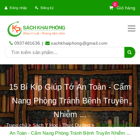
0
Giỏ hàng
Đăng nhập
Đăng ký
0937481636
|
sachkhaiphong@gmail.com
15 Bí Kíp Giúp Tớ An Toàn - Cẩm
Nang Phòng Tránh Bệnh Truyền
Nhiễm ...
Trang chủ
Sách Y Học - Thực Dưỡng
15 Bí Kíp Giúp Tớ
An Toàn - Cẩm Nang Phòng Tránh Bệnh Truyền Nhiễm ...