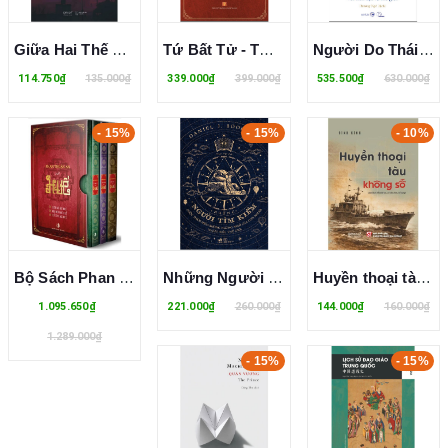
Giữa Hai Thế Giới - Lời Chào Cuối Ở New Delhi, Ấn Độ - Thích Bửu Đắc
Tứ Bất Tử - Tư Liệu Và Khảo Cứu - Nguyễn Xuân Diện
Người Do Thái Với Tiền Bạc Và Thế Giới (Bìa Cứng) - Jacques Attali
114.750₫
135.000₫
339.000₫
399.000₫
535.500₫
630.000₫
- 15%
- 15%
- 10%
Bộ Sách Phan Thuận An Với Huế - Lịch Sử Xứ Huế, Văn Hóa Xứ Huế, Cổ Tích Xứ Huế (Bộ Hộp)
Những Người Tìm Kiếm - Cuộc Thám Hiểm Không Ngừng Nghỉ Của Con Người Nhằm Hiểu Thế Giới
Huyền thoại tàu không số - Nhà văn Đình Kính
1.095.650₫
221.000₫
260.000₫
144.000₫
160.000₫
1.289.000₫
- 15%
- 15%