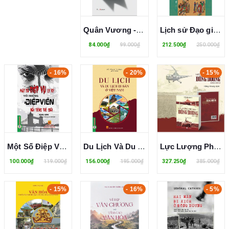
Quân Vương - The Prince - Niccolò Machiavelli
Lịch sử Đạo giáo Trung Quốc – Phó Cần Gia
84.000₫
99.000₫
212.500₫
250.000₫
- 16%
- 20%
- 15%
Một Số Điệp Vụ Ly Kỳ Với Những Điệp Viên Nổi Tiếng Thế Giới
Du Lịch Và Du Lịch Di Sản Ở Việt Nam - Võ Văn Thành
Lực Lượng Phụ Trợ Tại Đông Dương 1951-1953 - Gérard Brett
100.000₫
119.000₫
156.000₫
195.000₫
327.250₫
385.000₫
- 15%
- 16%
- 5%