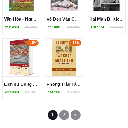
Văn Hóa - Nguồn Tài Nguyên Đặc Hữu Của Du Lịch Việt Nam - Dương Văn Sáu
Vẻ Đẹp Văn Chương Và Tầm Cao Văn Hóa - PGS.TS. Nguyễn Trường Lịch
Hai Màn Bi Kịch Ở Đông Dương - Général Catroux
112.200₫
132.000₫
119.000₫
141.000₫
168.150₫
177.000₫
- 15%
- 15%
Lịch sử Đông Nam Á - Những Giao Lộ Then Chốt (Bìa Cứng)- Anthony Reid
Phong Trào Tẩy Chay Khách Trú Năm 1919 Ở Nam Kỳ - Phạm Phúc Vĩnh
637.500₫
750.000₫
101.150₫
119.000₫
1
2
»