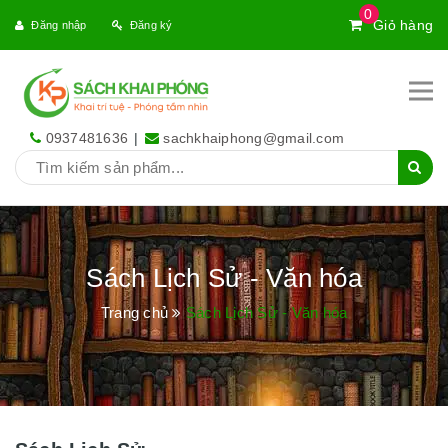
0
Giỏ hàng
Đăng nhập
Đăng ký
0937481636
|
sachkhaiphong@gmail.com
Sách Lịch Sử - Văn hóa
Trang chủ
Sách Lịch Sử - Văn hóa