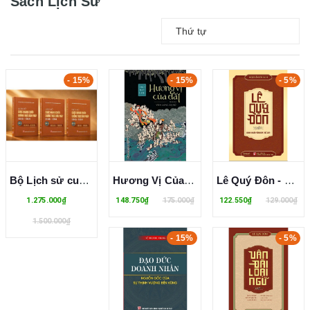
Sách Lịch Sử
Thứ tự
- 15%
- 15%
- 5%
Bộ Lịch sử cuộc kháng chiến chống thực dân Pháp 1945 - 1954 (Bộ 3 tập)
Hương Vị Của Đất - Văn Lang Dị Sử - Thích Nhất Hạnh
Lê Quý Đôn - Danh Nhân Văn Hóa Thế Giới - Nguyễn Thanh
1.275.000₫
148.750₫
175.000₫
122.550₫
129.000₫
1.500.000₫
- 15%
- 5%