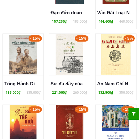
Đạo đức doanh nhân - Nguồn gốc của sự thịnh vượng bền vững
Vân Đài Loại Ngữ (Bìa Cứng) - Lê Quý Đôn
157.250₫
185.000₫
444.600₫
468.000₫
- 15%
- 15%
- 5%
Tổng Hành Dinh Trong Mùa Xuân Toàn Thắng - Đại Tướng Võ Nguyên Giáp
Sự đủ đầy của giản đơn (The Abundance of Less) - Andy Couturier
An Nam Chí Nguyên - Cao Hùng Trưng
115.000₫
135.000₫
221.000₫
260.000₫
332.500₫
350.000₫
- 15%
- 15%
- 15%