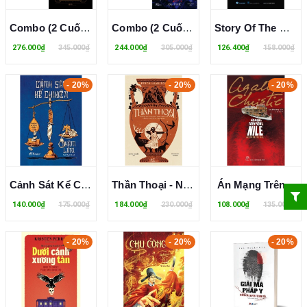
Combo (2 Cuốn Sách) Chốn Không Đâu + Thần Thoại Bắc Âu (Neil Gaiman)
Combo (2 Cuốn Sách) Ma Trùng 1 - Dị Thể + Ma Trùng 2 - Đen Trắng (Chan Ho-Kei)
Story Of The Occult - Những Câu Chuyện Huyền Bí
276.000₫
345.000₫
244.000₫
305.000₫
126.400₫
158.000₫
- 20%
- 20%
- 20%
Cảnh Sát Kể Chuyện
Thần Thoại - Những Câu Chuyện Vượt Thời Gian Về Các Vị Thần Và Anh Hùng
Án Mạng Trên Sông Nile
140.000₫
175.000₫
184.000₫
230.000₫
108.000₫
135.000₫
- 20%
- 20%
- 20%