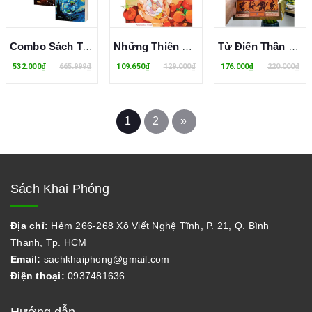
Combo Sách Tam Thể - Tập 1 + 2 + 3 (Bộ 3 Cuốn)
Những Thiên Thần Của Người Gác Rừng (Tái bản 2023) - Phương Uyên
Từ Điển Thần Thoại Hy Lạp - La Mã - Nguyễn Văn dân
532.000₫
665.999₫
109.650₫
129.000₫
176.000₫
220.000₫
1
2
»
Sách Khai Phóng
Địa chỉ:
Hẻm 266-268 Xô Viết Nghệ Tĩnh, P. 21, Q. Bình
Thạnh, Tp. HCM
Email:
sachkhaiphong@gmail.com
Điện thoại:
0937481636