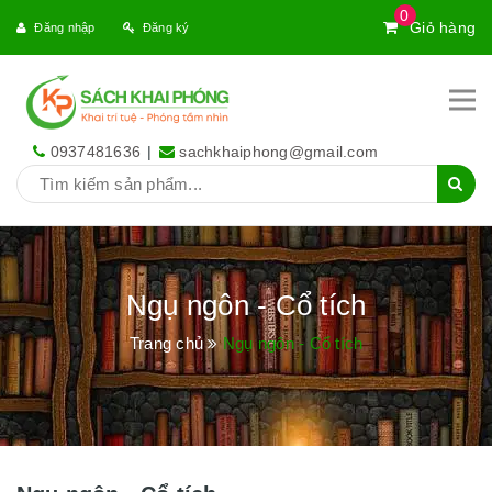
0
Giỏ hàng
Đăng nhập
Đăng ký
0937481636
|
sachkhaiphong@gmail.com
Ngụ ngôn - Cổ tích
Trang chủ
Ngụ ngôn - Cổ tích