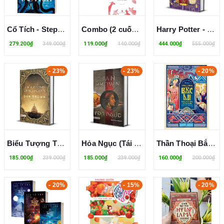
Cổ Tích - Stephen King
Combo (2 cuốn sách) Nàng Tiên Cá Nhỏ - Sư Tử Và Kì Mã - Jane Ray
Harry Potter - Kỳ Thư Phù Thủy (Bìa Cứng) - J.K. Rowling
279.200₫
349.000₫
119.000₫
140.000₫
444.000₫
555.000₫
- 23%
- 23%
- 20%
Biểu Tượng Thất Truyền (Tái Bản 2023) - Dan Brown
Hỏa Ngục (Tái Bản 2023) - Dan Brown
Thần Thoại Bắc Âu: Văn xuôi Edda và thơ Edda - Peter Andreas Munch
185.000₫
239.000₫
185.000₫
239.000₫
160.000₫
200.000₫
- 20%
- 15%
- 20%