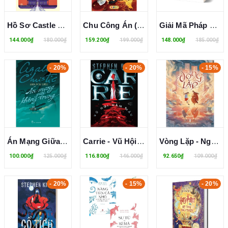
Hồ Sơ Castle Knoll #1 - Dưới Cánh Xương Tàn
Chu Công Án (Quảng Tư)
Giải Mã Pháp Y (Những Câu Chuyện Từ Bóng Tối) Val McDermid
144.000₫
180.000₫
159.200₫
199.000₫
148.000₫
185.000₫
- 20%
- 20%
- 15%
Án Mạng Giữa Không Trung (Agatha Christie)
Carrie - Vũ Hội Đẫm Máu - Stephen King
Vòng Lặp - Nguyễn Hoàng Nguyên
100.000₫
125.000₫
116.800₫
146.000₫
92.650₫
109.000₫
- 20%
- 15%
- 20%