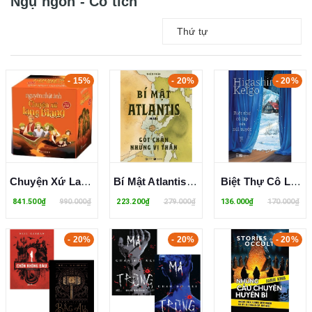
Ngụ ngôn - Cổ tích
Thứ tự
- 15%
- 20%
- 20%
Chuyện Xứ Lang (Trọn Bộ 12 Tập) Nguyễn Nhật Ánh
Bí Mật Atlantis (Phần 1): Gót Chân Những Vị Thần (Bìa Cứng) Thiện Nhân
Biệt Thự Cô Lập Trên Núi Tuyết - Higashino Keigo
841.500₫
990.000₫
223.200₫
279.000₫
136.000₫
170.000₫
- 20%
- 20%
- 20%