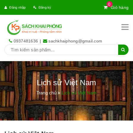
0
Giỏ hàng
Đăng nhập
Đăng ký
0937481636
|
sachkhaiphong@gmail.com
Lịch sử Việt Nam
Trang chủ
Lịch sử Việt Nam