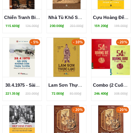
Chiến Tranh Biên Giới Tây Nam Dưới Góc Nhìn Phê Bình Phân Tâm Học - Phạm Khánh Duy
Nhà Tù Khổ Sai Người An Nam - Những Tù Chính Trị Bị Lưu Đày Cuối Cùng Ở Guyan - Christèle Dedebant
Cựu Hoàng Đế Bảo Đại Qua Một Số Tư Liệu Chưa Công Bố - Phạm Hy Tùng
115.600₫
136.000₫
200.000₫
250.000₫
159.200₫
199.000₫
- 5%
- 10%
- 20%
30.4.1975 - Sài Gòn Không Còn Trận Tuyến - Những Ký Ức Về Một Ngày Trọng Đại
Lam Sơn Thực Lục - Truyện Lê Thái Tổ Khởi Nghĩa Ở Lam Sơn - Nguyễn Trãi
Combo (2 Cuốn Sách) 54 Vị Hoàng Đế Việt Nam + 54 Vị Hoàng Hậu Việt Nam (Đặng Việt Thủy, Đặng Thành Trung)
221.350₫
233.000₫
72.000₫
80.000₫
246.400₫
308.000₫
- 20%
- 20%