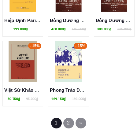
Hiệp Định Paris - Thắng Lợi Của Ý Chí Độc Lập, Tự Chủ Và Chính Nghĩa Việt Nam (Bìa Cứng) Nguyễn Thị Bình
Đông Dương Dưới Góc Nhìn Của Người Phương Tây (1620–1820) Bìa Cứng - Jean Le Pichon
Đông Dương Dưới Góc Nhìn Của Người Phương Tây (1620–1820) Jean Le Pichon
199.000₫
468.000₫
585.000₫
308.000₫
385.000₫
- 15%
- 15%
Việt Sử Khảo Lược - Tôn Thất Dương Kỵ
Phong Trào Đông Du Ở Miền Nam
80.750₫
95.000₫
169.150₫
199.000₫
1
2
»