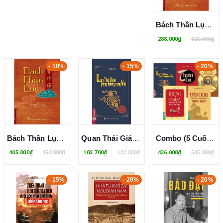
Bách Thần Lục (Bìa Mềm) Nguyễn Văn Tuân dịch chú, Dương Tuấn Anh hiệu đính​​​​​​​
288.000₫
320.000₫
- 10%
- 15%
- 20%
Bách Thần Lục (Bìa Cứng) Nguyễn Văn Tuân dịch chú, Dương Tuấn Anh hiệu đính​​​​​​​
Quan Thái Giám Trong Hoàng Cung Việt - Phạm Minh Thảo
Combo (5 Cuốn Sách) Kho Tàng Lịch Sử Việt Nam + Thiên Hạ + Quan Thái Giám Trong Hoàng Cung Việt + Kiêng Và Cấm Kỵ Của Người Việt Xưa Và Nay + Văn Hóa Ứng Xử Của Người Việt Xưa Và Nay (Phạm Minh Thảo)
405.000₫
450.000₫
103.700₫
122.000₫
436.000₫
545.000₫
- 15%
- 20%
- 20%