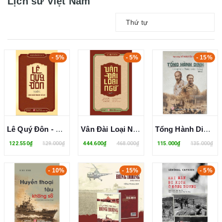
Lịch sử Việt Nam
Thứ tự
- 5%
- 5%
- 15%
Lê Quý Đôn - Danh Nhân Văn Hóa Thế Giới - Nguyễn Thanh
Vân Đài Loại Ngữ (Bìa Cứng) - Lê Quý Đôn
Tổng Hành Dinh Trong Mùa Xuân Toàn Thắng - Đại Tướng Võ Nguyên Giáp
122.550₫
129.000₫
444.600₫
468.000₫
115.000₫
135.000₫
- 10%
- 15%
- 5%