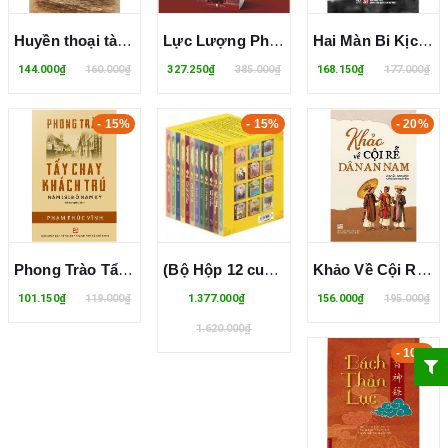
Huyền thoại tàu không số - Nhà văn Đình Kính
Lực Lượng Phụ Trợ Tại Đông Dương 1951-1953 - Gérard Brett
Hai Màn Bi Kịch Ở Đông Dương - Général Catroux
144.000₫
160.000₫
327.250₫
385.000₫
168.150₫
177.000₫
- 15%
- 15%
- 20%
Phong Trào Tẩy Chay Khách Trú Năm 1919 Ở Nam Kỳ - Phạm Phúc Vĩnh
(Bộ Hộp 12 cuốn Sách) Lịch Sử Việt Nam Bằng Tranh - Bộ Dày
Khảo Về Cội Rễ Dân An Nam
101.150₫
119.000₫
1.377.000₫
156.000₫
195.000₫
1.620.000₫
- 10%