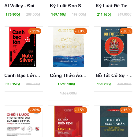
AI Valley - Đại Chiến AI - Cuộc Đua Tỷ Đô Giữa Các Đế Chế Công Nghệ Trong Kỷ Nguyên Trí Tuệ Nhân Tạo - Gary Rivlin
Kỷ Luật Đọc Sách - Xây Dựng Thói Quen Đọc Sách Và Biến Tri Thức Thành Tiền - Phi Hồng Huy
Kỷ Luật Để Tự Do - Kỷ Luật Chính Là Hành Động Yêu Thương Bản Thân Cao Cấp Nhất - Phi Hồng Huy
176.800₫
208.000₫
169.150₫
199.000₫
211.650₫
249.000₫
- 15%
- 10%
- 20%
Canh Bạc Lớn - Nghệ Thuật Kiểm Soát Rủi Ro Để Thành Công Trong Thời Đại Bất Định - Nate Silver
Công Thức Áo Dài Ly Vuông (Bìa Cứng) - Đỗ Trịnh Hoài Nam
Bồ Tát Cố Sự - Hạnh Nguyện Từ Bi Của Bồ Tát Quán Thế Âm - Huỳnh Thanh Bình
339.150₫
399.000₫
1.520.100₫
159.200₫
199.000₫
1.689.000₫
- 20%
- 15%
- 15%