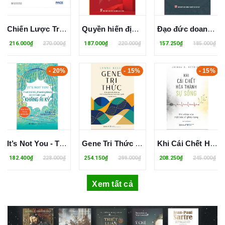
Chiến Lược Trong Thời Đại Của Sự Đột Phá
Quyền hiến định và luật tư: Những phát triển mới trên thế giới và Việt Nam (Sách chuyên khảo)
Đạo đức doanh nhân - Nguồn gốc của sự thịnh vượng bền vững
216.000₫
270.000₫
187.000₫
220.000₫
157.250₫
185.000₫
- 20%
- 15%
- 15%
It’s Not You - Thoát Khỏi Bẫy Thao Túng Tâm Lý Và Trở Thành Người "Kháng Ái Kỉ" - Ramani Durvasula
Gene Tri Thức - Siêu Gene Kỳ Diệu Và Khả Năng Sáng Tạo Của Loài Người - Lynne Kelly
Khi Cái Chết Hóa Thành Sự Sống - Ghi Chép Của Một Bác Sĩ Ghép Tạng - Joshua D. Mezrich
182.400₫
228.000₫
254.150₫
299.000₫
208.250₫
245.000₫
Xem tất cả