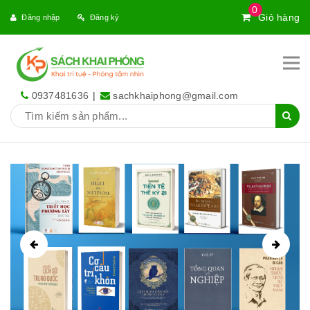
0
Giỏ hàng
Đăng nhập
Đăng ký
0937481636
|
sachkhaiphong@gmail.com