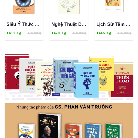
Siêu Ý Thức – Sức Mạnh Dẫn Lối Thành Công
Nghệ Thuật Du Ngoạn - Alain de Botton
Lịch Sử Tâm Lý Học
143.200₫
179.000₫
142.800₫
168.000₫
144.500₫
170.000₫