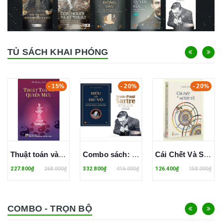
TỦ SÁCH KHAI PHÓNG
- 15%
- 20%
- 20%
Thuật toán và Quyền mưu - Đỗ Hoàng Linh
Combo sách: Hữu và Hư vô - Một khảo sát hữu thể học hiện tượng học của Jean-Paul Sartre + Jean-Paul Sartre - Anh Hùng Và Nạn Nhân Của "Ý Thức Khốn Khổ"
Cái Chết Và Sự Bất Tử - Carl Gustav Jung
227.800₫
268.000₫
332.800₫
416.000₫
126.400₫
158.000₫
COMBO - TRỌN BỘ