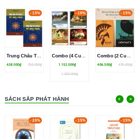
- 15%
- 10%
- 15%
Trung Châu Tử Vi Đẩu Số - Tứ Hóa Phái (Bộ 2 Tập)
Combo (4 Cuốn Sách): Đêm thứ mười hai + Những người vợ vui vẻ ở Windsor + Chuyện không có gì mà ầm ĩ + Tình Hận Othello - William Shakespeare
Combo (2 Cuốn Sách) Odyssêy + Iliad (Homer)
638.000₫
750.000₫
1.152.000₫
406.300₫
478.000₫
1.280.000₫
SÁCH SẮP PHÁT HÀNH
- 20%
- 15%
- 15%