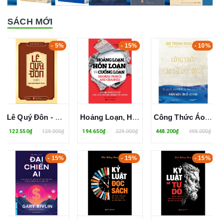
SÁCH MỚI
- 5%
- 15%
- 10%
Lê Quý Đôn - Danh Nhân Văn Hóa Thế Giới - Nguyễn Thanh
Hoảng Loạn, Hỗn Loạn Và Cuồng Loạn
Công Thức Áo Dài Ly Vuông - Đỗ Trịnh Hoài Nam
122.550₫
129.000₫
194.650₫
229.000₫
448.200₫
498.000₫
- 15%
- 15%
- 15%