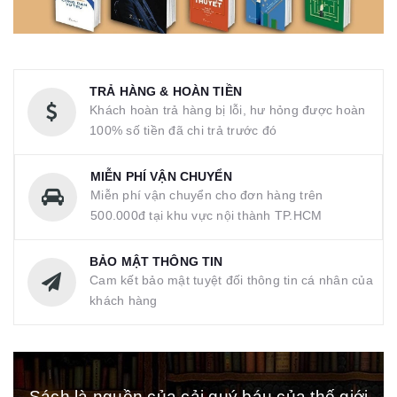
TRẢ HÀNG & HOÀN TIỀN
Khách hoàn trả hàng bị lỗi, hư hỏng được hoàn
100% số tiền đã chi trả trước đó
MIỄN PHÍ VẬN CHUYỂN
Miễn phí vận chuyển cho đơn hàng trên
500.000đ tại khu vực nội thành TP.HCM
BẢO MẬT THÔNG TIN
Cam kết bảo mật tuyệt đối thông tin cá nhân của
khách hàng
Sách là nguồn của cải quý báu của thế giới