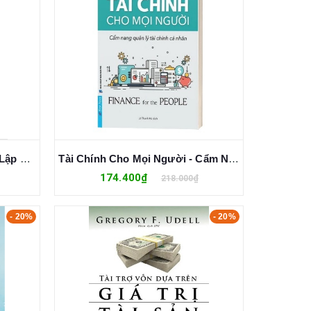
Bắt Đầu - Theo Đuổi Sự Độc Lập Và Tự Do Về Tài Chính - Huỳnh Tuyết Nhung
Tài Chính Cho Mọi Người - Cẩm Nang Quản Lý Tài Chính Cá Nhân - Paco de Leon
174.400₫
218.000₫
- 20%
- 20%