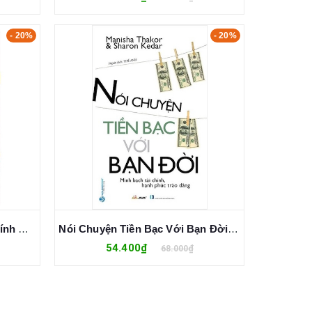
- 20%
- 20%
BITCOIN - Bong Bóng Tài Chính Hay Tương Lai Của Tiền Tệ - Mark Gates
Nói Chuyện Tiền Bạc Với Bạn Đời - Manisha Thakor
54.400₫
68.000₫