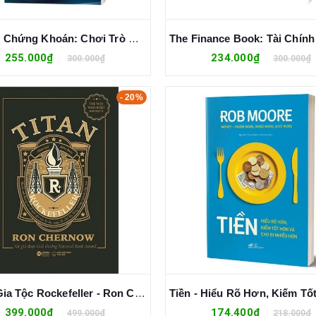
Đầu Tư Chứng Khoán: Chơi Trò May Rủi Hay Tích Lũy Tài Chính - Lâm Minh Chánh
255.000₫
234.000₫
300.000₫
300.000₫
- 20%
Titan: Gia Tộc Rockefeller - Ron Chernow
399.000₫
174.400₫
499.000₫
218.000₫