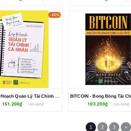
- 20%
Lập Kế Hoạch Quản Lý Tài Chính Cá Nhân - Kristy Shen, Bryce Leung
151.200₫
103.200₫
189.000₫
129.000₫
1
2
3
»