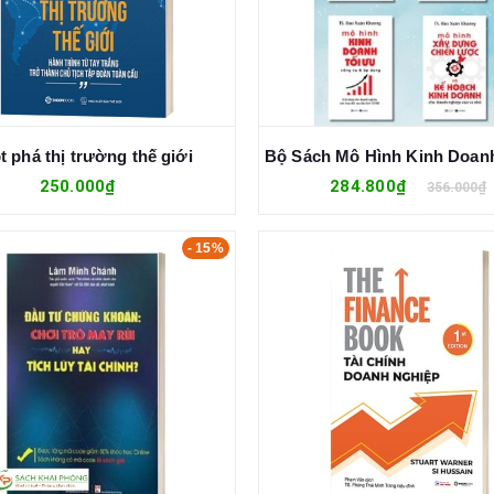
t phá thị trường thế giới
250.000₫
284.800₫
356.000₫
- 15%