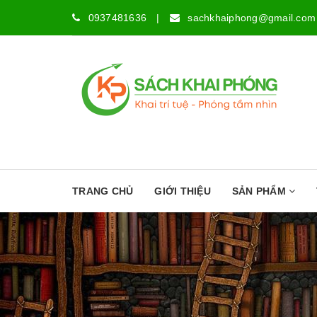
0937481636
|
sachkhaiphong@gmail.com
TRANG CHỦ
GIỚI THIỆU
SẢN PHẨM