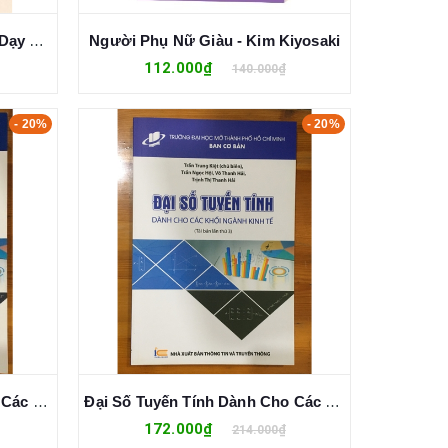
Những Điều Công Ty Không Dạy Bạn - Bí Quyết Đầu Tư Cho Bản Thân - Dành Cho Người Muốn Phát Triển Thần Tốc - Motoyasu Yasui
Người Phụ Nữ Giàu - Kim Kiyosaki
112.000₫
140.000₫
- 20%
- 20%
Đại Số Tuyến Tính Dành Cho Các Khối Ngành Kinh Tế (Tái Bản Lần 4) - Trần Trung Kiệt
Đại Số Tuyến Tính Dành Cho Các Khối Ngành Kinh Tế (Tái Bản Lần 3) - Trần Trung Kiệt
172.000₫
214.000₫