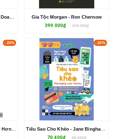
The Finance Book: Tài Chính Doanh Nghiệp - Si Hussain , Stuart Warner
Gia Tộc Morgan - Ron Chernow
399.000₫
499.000₫
- 20%
- 20%
Tiền - Hiểu Rõ Hơn, Kiếm Tốt Hơn Và Cho Đi Nhiều Hơn - Rob Moore
Tiêu Sao Cho Khéo - Jane Bingham, Holly Bathie
70.400₫
88.000₫