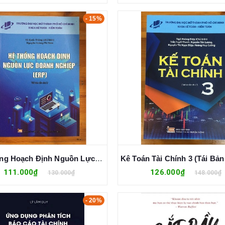
- 15%
Hệ Thống Hoạch Định Nguồn Lực Doanh Nghiệp (ERP) Tái Bản Lần 2 - Vũ Quốc Thông
111.000₫
126.000₫
130.000₫
148.000₫
- 20%