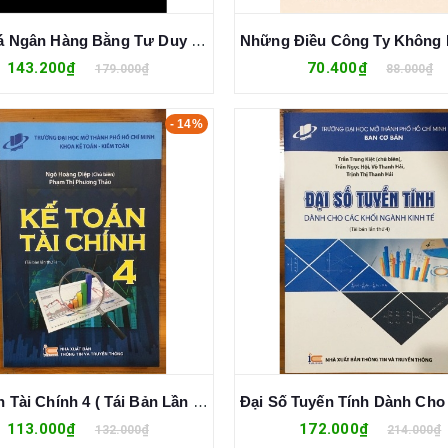
Đột Phá Ngân Hàng Bằng Tư Duy Thiết Kế (Sandeep Deobhakta)
143.200₫
70.400₫
179.000₫
88.000₫
- 14%
Kế Toán Tài Chính 4 ( Tái Bản Lần 1) - Ngô Hoàng Điệp
113.000₫
172.000₫
132.000₫
214.000₫