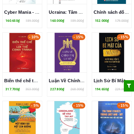
Cyber Mania - Bí Mật Cường Quốc An Ninh Mạng - Eviatar Matania, Amir Rapaport
Ucraina: Tâm điểm cuộc chiến giữa hai trật tự thế giới (Sách tham khảo)
Chính sách đối ngoại Mỹ: Tiếp cận từ thuyết Hiện thực mới và trường hợp Việt Nam sau khi bình thường hóa quan hệ đến nay (Xuất bản lần thứ hai, có chỉnh sửa bổ sung)
160.650₫
189.000₫
160.000₫
189.000₫
152.000₫
179.000₫
- 10%
- 15%
- 15%
Biến thể chế thành lợi thế cạnh tranh - TS. Nguyễn Sĩ Dũng
Luận Về Chính Trị La Mã - Từ Mười Quyển Đầu Lịch Sử La Mã Của Titus Livius
Lịch Sử Bí Mật Của Vàng - Huyền Thoại, Tiền Tệ, Chính Trị Và Quyền Lực - Dominic Frisby
317.700₫
353.000₫
227.800₫
268.000₫
194.650₫
229.000₫
- 5%
- 15%
- 15%