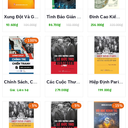
Xung Đột Và Giải Quyết Xung Đột Liên Quan Đến Tôn Giáo Ở Một Số Nước Đông Nam Á Và Hàm Ý Cho Niệt Nam - TS. Lê Thị Liên
Tình Báo Gián Điệp - Những Điệp Viên Lừng Danh - Lê Văn Thành, Nguyễn Đăng Song
Đỉnh Cao Kiểm Soát - Quyền Lực Mỹ Trong Kỷ Nguyên Chiến Tranh Kinh Tế - Edward Fishman
93.600₫
104.000₫
86.700₫
102.000₫
256.000₫
320.000₫
- 100%
Chính Sách, Chính Trị, Chiến Tranh Và Chiến Lược Quân Sự - Christopher Bassford
Các Cuộc Thương Lượng Lê Đức Thọ - Kissinger Tại Paris (Bìa Cứng) Lưu Văn Lợi, Nguyễn Anh Vũ
Hiệp Định Paris - Thắng Lợi Của Ý Chí Độc Lập, Tự Chủ Và Chính Nghĩa Việt Nam (Bìa Cứng) Nguyễn Thị Bình
Giá: Liên hệ
279.000₫
199.000₫
- 5%
- 5%
- 15%