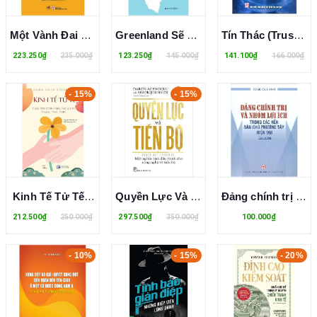
Một Vành Đai Một Con Đường - Hành Trình Dài Của Trung Quốc Đến Năm 2049 - Michael H. Glantz, Robert J. Ross, Gavin G. Daugherty
Greenland Sẽ Vào Tay Ai? - Địa Chính Trị Đương Đại Và Những Bài Học Từ Người Viking Đến Trump - Elizabeth Buchanan
Tín Thác (Trust) Trong Luật Anh-Mỹ - Vận Dụng Vào Thực Tiễn Việt Nam - PGS. TS. VS. Nguyễn Ngọc Điện
223.250₫
235.000₫
123.250₫
145.000₫
141.100₫
166.000₫
- 15%
- 15%
Kinh Tế Tử Tế - Cuộc Đảo Hoán Thang Bậc Giá Trị - Oona Horx-Strathern
Quyền Lực Và Tiến Bộ - Daron Acemoglu, Simon Johnson
Đảng chính trị và nhóm lợi ích trong các nền dân chủ phương Tây hiện đại - Phan Duy Anh
212.500₫
250.000₫
297.500₫
350.000₫
100.000₫
- 10%
- 15%
- 20%