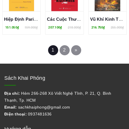
Hiệp Định Paris - Thắng Lợi Của Ý Chí Độc Lập, Tự Chủ Và Chính Nghĩa Việt Nam - Nguyễn Thị Bình
Các Cuộc Thương Lượng Lê Đức Thọ - Kissinger Tại Paris - Lưu Văn Lợi, Nguyễn Anh Vũ
Vũ Khí Kinh Tế - Nicholas Mulder
151.050₫
159.000₫
207.100₫
218.000₫
216.750₫
255.000₫
1
2
»
Sách Khai Phóng
Địa chỉ:
Hẻm 266-268 Xô Viết Nghệ Tĩnh, P. 21, Q. Bình
Thạnh, Tp. HCM
Email:
sachkhaiphong@gmail.com
Điện thoại:
0937481636