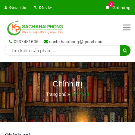
0
Giỏ hàng
Đăng nhập
Đăng ký
0937481636
|
sachkhaiphong@gmail.com
Chính trị
Trang chủ
Chính trị