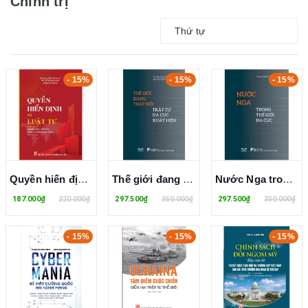
Chính trị
Thứ tự
- 15%
- 15%
- 15%
Quyền hiến định và luật tư: Những phát triển mới trên thế giới và Việt Nam (Sách chuyên khảo)
Thế giới đang thay đổi: Trật tự đa cực xuất hiện
Nước Nga trong thế giới đa cực - TS. Nguyễn Văn Hưởng
187.000₫
220.000₫
297.500₫
350.000₫
297.500₫
350.000₫
- 15%
- 15%
- 15%