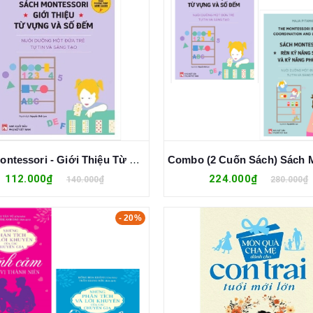
Sách Montessori - Giới Thiệu Từ Vựng Và Số Đếm (Nuôi Dưỡng Một Đứa Trẻ Tự Tin Và Sáng Tạo)
112.000₫
224.000₫
140.000₫
280.000₫
- 20%