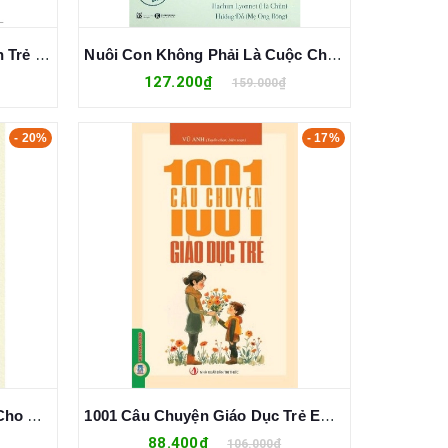
Những Lời Nói Tác Động Đến Trẻ (Yasuyuki Deguchi)
Nuôi Con Không Phải Là Cuộc Chiến 2 (Quyển 3) Bé Thơ Tự Ngủ, Cha Mẹ Thư Thái (Hachun Lyonnet, Hương Đỗ)
127.200₫
159.000₫
- 20%
- 17%
Món Quà Của Cha Mẹ Dành Cho Con Trai Tuổi Mới Lớn - Tuệ Văn
1001 Câu Chuyện Giáo Dục Trẻ Em - Vũ Anh
88.400₫
106.000₫