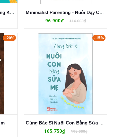
Combo (2 Cuốn Sách) Ý Tưởng Khoa Học + Bộ Não Người Trong 30 Giây
Minimalist Parenting - Nuôi Dạy Con Theo Phương Pháp Tối Giản
96.900₫
114.000₫
- 20%
- 15%
Ôm
Cùng Bác Sĩ Nuôi Con Bằng Sữa Mẹ - Khoa Học - Hiệu Quả - An Nhàn
165.750₫
195.000₫