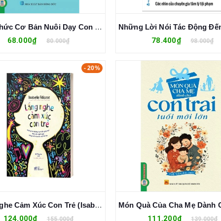
Kiến Thức Cơ Bản Nuôi Dạy Con - Lỹ Vĩ Vĩ (chủ biên)
68.000₫
78.400₫
80.000₫
98.000₫
- 20%
Lắng Nghe Cảm Xúc Con Trẻ (Isabelle Filliozat)
124.000₫
111.200₫
155.000₫
139.000₫