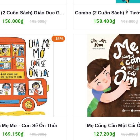
Combo (2 Cuốn Sách) Giáo Dục Gia Đình: Câu Chuyện Nhỏ Ý Nghĩa Lớn + Phương Pháp Khoa Học Trong Học Tập (Ngụy Thư Sinh)
156.000₫
158.400₫
195.000₫
198.000₫
- 15%
 Mẹ Mở - Con Sẽ Ổn Thôi
Mẹ Cũng Cần Một Cái 
169.150₫
127.200₫
199.000₫
159.000₫