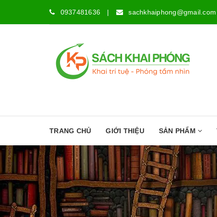
0937481636
|
sachkhaiphong@gmail.com
TRANG CHỦ
GIỚI THIỆU
SẢN PHẨM