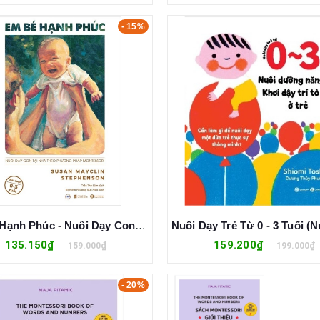
- 15%
Em Bé Hạnh Phúc - Nuôi Dạy Con Tại Nhà Theo Phương Pháp Montessori
135.150₫
159.200₫
159.000₫
199.000₫
- 20%