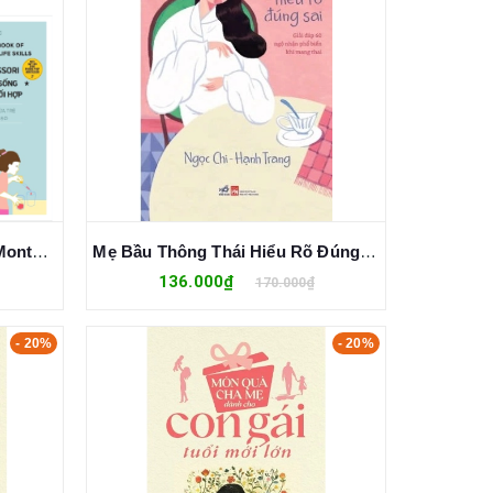
Combo (2 Cuốn Sách) Sách Montessori - Giới Thiệu Từ Vựng Và Số Đếm + Sách Montessori - Rèn Kỹ Năng Sống Và Kỹ Năng Phối Hợp
Mẹ Bầu Thông Thái Hiểu Rõ Đúng Sai
136.000₫
170.000₫
- 20%
- 20%