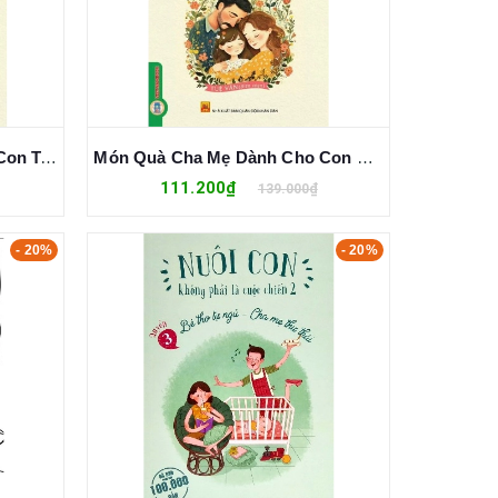
Món Quà Cha Mẹ Dành Cho Con Trai Tuổi Mới Lớn (Tuệ Văn)
Món Quà Cha Mẹ Dành Cho Con Gái Tuổi Mới Lớn (Tuệ Văn)
111.200₫
139.000₫
- 20%
- 20%