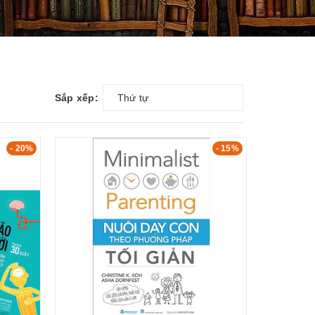
Sắp xếp:
Thứ tự
- 20%
- 15%