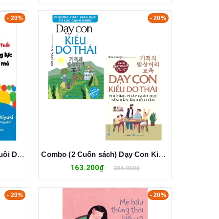
- 20%
- 20%
Nuôi Dạy Trẻ Từ 0 - 3 Tuổi (Nuôi Dưỡng Năng Lực, Khơi Dậy Trí Tò Mò Ở Trẻ)
Combo (2 Cuốn sách) Dạy Con Kiểu Do Thái (Kim Jung Jin)
163.200₫
204.000₫
- 20%
- 20%