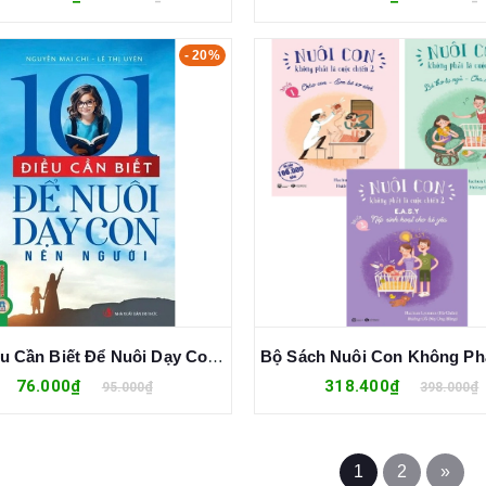
- 20%
101 Điều Cần Biết Để Nuôi Dạy Con Nên Người (Nguyễn Mai Chi, Lê Thị Uyên)
76.000₫
318.400₫
95.000₫
398.000₫
1
2
»