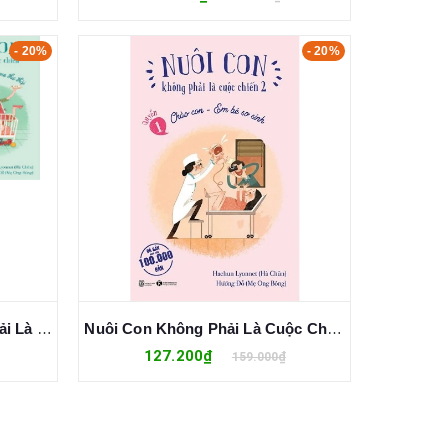
- 20%
- 20%
Bộ Sách Nuôi Con Không Phải Là Cuộc Chiến (Bộ 3 Cuốn)
Nuôi Con Không Phải Là Cuộc Chiến 2 (Quyển 1) Chào Con - Em Bé Sơ Sinh
127.200₫
159.000₫