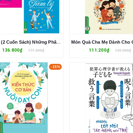
Combo (2 Cuốn Sách) Những Phân Tích Và Lời Khuyên Của Các Chuyên Gia: Tâm Lý Tuổi Vị Thành Niên, Tình Cảm Tuổi Vị Thành Niên
136.800₫
111.200₫
171.000₫
139.000₫
- 15%