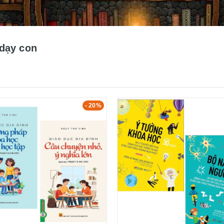
dạy con
- 20%