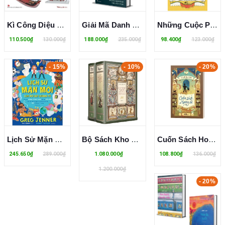
Kì Công Diệu Nghệ - Một Số Kĩ Thuật Và Công Nghệ Trên Dải Đất Hình Chữ S Trước Thế Kỉ XX
Giải Mã Danh Tác - Cẩm Nang Phân Tích Tác Phẩm Nghệ Thuật Dành Cho Trẻ Em (Bìa Cứng)
Những Cuộc Phiêu Lưu Của Pinocchio - Câu Chuyện Về Một Chú Rối Gỗ
110.500₫
130.000₫
188.000₫
235.000₫
98.400₫
123.000₫
- 15%
- 10%
- 20%
Lịch Sử Mặn Mòi Của Đồ Vật Quanh Ta (Bìa Cứng)
Bộ Sách Kho Tàng Truyện Cổ Tích Việt Nam (Bộ 2 Quyển)
Cuốn Sách Hoang Dã (Juan Villoro)
245.650₫
289.000₫
1.080.000₫
108.800₫
136.000₫
1.200.000₫
- 20%