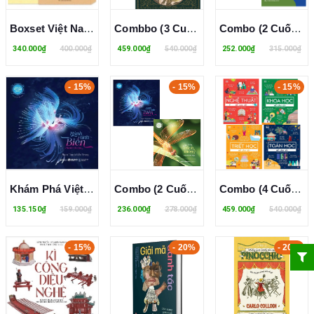
Boxset Việt Nam Tiểu Học Tùng Thư (Hộp 4 Cuốn) Nguyễn Văn Ngọc, Trần Trọng Kim, Đặng Đình Phúc, Đỗ Thận
Combbo (3 Cuốn Sách) Cẩm Nang Về Sinh Vật Huyền Bí + Cẩm Nang Về Phép Thuật + Cẩm Nang Về Tiên (Bìa Cứng)
Combo (2 Cuốn Sách) Tiến Vào Đồng Cỏ Hoang + Đứa Con Phi Pháp - Tự Truyện Về Thời Thơ Ấu Ở Nam Phi (Trevor Noah)
340.000₫
400.000₫
459.000₫
540.000₫
252.000₫
315.000₫
- 15%
- 15%
- 15%
Khám Phá Việt Nam Xanh - Hành Tinh Biển (Song Ngữ Việt-Anh) Phạm Thanh Kiều Trang
Combo (2 Cuốn Sách) Khám Phá Việt Nam Xanh: Hành Tinh Biển + Linh Hồn Cánh Mỏng (Song Ngữ Việt-Anh)
Combo (4 Cuốn Sách) Nghệ Thuật Để Làm Gì? + Khoa Học Để Làm Gì? + Triết Học Để Làm Gì? + Toán Học Để Làm Gì?
135.150₫
159.000₫
236.000₫
278.000₫
459.000₫
540.000₫
- 15%
- 20%
- 20%