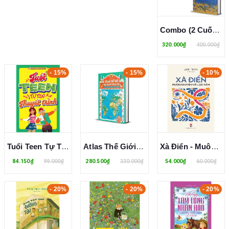
Combo (2 Cuốn Sách) Âm Thanh Của Sắc Màu + Hòn Đá Xanh (Bìa Cứng) Jimmy Liao
320.000₫
400.000₫
- 15%
- 15%
- 10%
Tuổi Teen Tự Tin Thuyết Trình (Bùi Thị Ngọc Thu)
Atlas Thế Giới - Tập Bản Đồ Tương Tác (Bìa Cứng) Julie Mercier
Xà Điển - Muôn Chuyện Về Loài Rắn (Jack Frogg)
84.150₫
99.000₫
280.500₫
330.000₫
54.000₫
60.000₫
- 20%
- 20%
- 20%