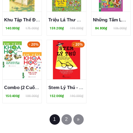
Khu Tập Thể Đường Tàu (Đặng Ngọc Hưng)
Triệu Lá Thư Gửi Mẹ (Bìa Cứng) Mu Ye, You Ya
Những Tấm Lòng Nhân Hậu Trong Thế Giới Cổ Tích (Tùng An)
140.000₫
175.000₫
159.200₫
199.000₫
84.800₫
106.000₫
- 20%
- 20%
Combo (2 Cuốn Sách) Em Yêu Khoa Học (Tùng An)
Stem Lý Thú - Kiến Thức Bất Ngờ Về Khoa Học, Công Nghệ, Kỹ Thuật Và Toán Học (Andrew Matthews)
150.400₫
188.000₫
152.000₫
190.000₫
1
2
»