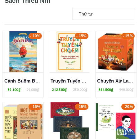
Sách Thiếu Nhi
Thứ tự
- 10%
- 15%
- 15%
Cánh Buồm Đỏ Thắm (Sách Kinh Điển) - Aleksandr Grin
Truyện Tuyển Cho Em
Chuyện Xứ Lang (Trọn Bộ 12 Tập) Nguyễn Nhật Ánh
89.100₫
99.000₫
212.500₫
250.000₫
841.500₫
990.000₫
- 15%
- 15%
- 20%