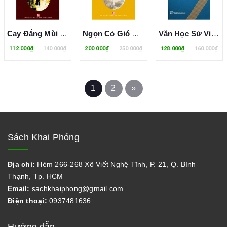
Cay Đắng Mùi Đời - Hồ Biểu Chánh
Ngọn Cỏ Gió Đùa - Hồ Biểu Chánh
Văn Học Sử Việt Nam - Môi Trường Kêu Cứu Văn Chương Đáp Lời
112.000₫
140.000₫
200.000₫
250.000₫
128.000₫
160.000₫
1
2
»
Sách Khai Phóng
Địa chỉ:
Hẻm 266-268 Xô Viết Nghệ Tĩnh, P. 21, Q. Bình
Thạnh, Tp. HCM
Email:
sachkhaiphong@gmail.com
Điện thoại:
0937481636