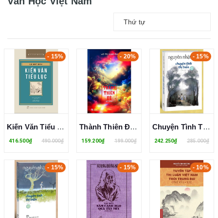
Văn Học Việt Nam
Thứ tự
- 15%
- 20%
- 15%
Kiến Văn Tiểu Lục (Bìa Cứng) - Lê Quý Đôn
Thành Thiên Đế - Võ Thị Xuân Hà
Chuyện Tình Thị Trấn (Bìa Cứng) Nguyễn Nhật Ánh
416.500₫
490.000₫
159.200₫
199.000₫
242.250₫
285.000₫
- 15%
- 15%
- 10%