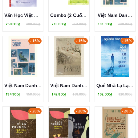
Văn Học Việt Nam: Kì Và Thực - Hài Và Bi - Vũ Thanh
Combo (2 Cuốn Sách) Việt Nam Danh Tác: Thương Nhớ Mười Hai + Miếng Ngon Hà Nội (Vũ Bằng)
Việt Nam Danh Tác - Tướng Về Hưu (Bìa Cứng) Nguyễn Huy Thiệp
260.000₫
288.000₫
215.000₫
253.000₫
193.800₫
228.000₫
- 15%
- 15%
- 15%
Việt Nam Danh Tác - Tướng Về Hưu - Nguyễn Huy Thiệp
Việt Nam Danh Tác - Thương Nhớ Mười Hai - Vũ Bằng
Quê Nhà Lạ Lạ Quen Quen - Nguyễn Đình Lộc
134.300₫
158.000₫
142.800₫
168.000₫
102.000₫
120.000₫
- 20%
- 20%
- 20%