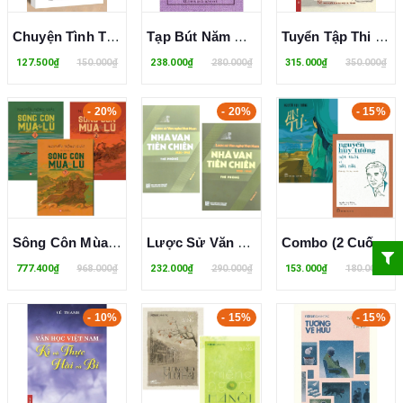
Chuyện Tình Thị Trấn - Nguyễn Nhật Ánh
Tạp Bút Năm Canh Ngọ Qua Tân Mùi (1990-1991) - Vương Hồng Sển (Bìa Cứng)
Tuyển Tập Thi Luận Việt Nam Thời Trung Đại - Thế Kỉ X-XIX - Nguyễn Thanh Tùng
127.500₫
150.000₫
238.000₫
280.000₫
315.000₫
350.000₫
- 20%
- 20%
- 15%
Sông Côn Mùa Lũ (Bộ 3 Tập) Nguyễn Mộng Giác
Lược Sử Văn Nghệ Việt Nam: Nhà Văn Tiền Chiến - 1930-1945 (Bộ 2 Quyển) Thế Phong
Combo (2 Cuốn sách) An Tư + Một Thời Và Mãi Mãi (Nguyễn Huy Tưởng)
777.400₫
968.000₫
232.000₫
290.000₫
153.000₫
180.000₫
- 10%
- 15%
- 15%