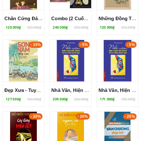
Chân Cứng Đá Mềm (Hồi Ký) Xuân Phượng
Combo (2 Cuốn Sách) Chân Cứng Đá Mềm (Hồi Ký) + Khắc Đi Khắc Đến (Xuân Phượng)
Những Đồng Tiền Siết Máu - Tôi Thầu Khoán - Lê Văn Trương
120.000₫
150.000₫
240.000₫
300.000₫
120.000₫
150.000₫
- 15%
- 5%
- 5%
Đẹp Xưa - Tuyển Các Biên Khảo, Tùy Bút, Truyện Ngắn Chưa In Thành Sách
Nhà Văn, Hiện Thực Đời Sống Và Cá Tính Sáng Tạo (Bìa Cứng) Trần Đăng Suyền
Nhà Văn, Hiện Thực Đời Sống Và Cá Tính Sáng Tạo - Trần Đăng Suyền
127.500₫
150.000₫
209.000₫
220.000₫
171.000₫
180.000₫
- 20%
- 20%
- 20%