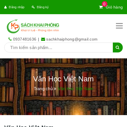
0
Giỏ hàng
Đăng nhập
Đăng ký
0937481636
|
sachkhaiphong@gmail.com
Văn Học Việt Nam
Trang chủ
Văn Học Việt Nam