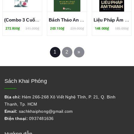
(Combo 3 Cuốn Sách) Bí Thuật Đạo Giáo: Tâm Thân Đạo Gia + Trí Năng Khí Công + Án Ma Khí Tự Dụng Pháp (Mantak Chia)
Bách Thảo An Gia - 100 Loại Rau Củ Quả Vị Thuốc Cần Biết - Lương Y Nguyễn Kỳ Nam
Liệu Pháp Âm Thanh - Đánh Bại Căng Thẳng Và Lo Âu - Farzana Ali
272.800₫
341.000₫
203.150₫
239.000₫
148.000₫
185.000₫
1
2
»
Sách Khai Phóng
Địa chỉ:
Hẻm 266-268 Xô Viết Nghệ Tĩnh, P. 21, Q. Bình
Thạnh, Tp. HCM
Email:
sachkhaiphong@gmail.com
Điện thoại:
0937481636