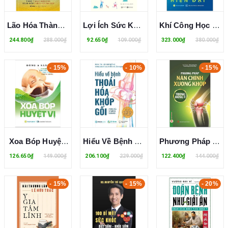
Lão Hóa Thành Công - Chăm Sóc Sức Khỏe Toàn Diện Theo Y Học Hiện Đại Tích Hợp Y Học Cổ Truyền - PGS. TS. BS. Nguyễn Thị Bay
Lợi Ích Sức Khỏe Từ Hoạt Động Ngoài Trời - Kazuo Tsubota
Khí Công Học Và Y Học Hiện Đại - Luyện Khí Công Tăng Cường Sức Khỏe Phòng Bệnh Và Chữa Bệnh (Bìa Cứng)
244.800₫
288.000₫
92.650₫
109.000₫
323.000₫
380.000₫
- 15%
- 10%
- 15%
Xoa Bóp Huyệt Vị - Phương Pháp Trị Liệu Đặc Sắc Của Y Học Trung Quốc - Đông A Sáng
Hiểu Về Bệnh Thoái Hóa Khớp Gối - Phòng Ngừa Và Điều Trị Đúng Cách - PGS TS Lê Chí Dũng, ThS BSNT Nguyễn Tuấn Định
Phương Pháp Nắn Chỉnh Xương Khớp Trong Đông Y - La Tố Lan, Trần Quảng Huy
126.650₫
149.000₫
206.100₫
229.000₫
122.400₫
144.000₫
- 15%
- 15%
- 20%