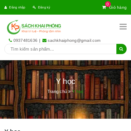
0
Giỏ hàng
Đăng nhập
Đăng ký
0937481636
|
sachkhaiphong@gmail.com
Y học
Trang chủ
Y học