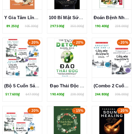
Y Gia Tâm Lĩnh - Chữa Các Chứng Tạp Bệnh Và Thương Hàn - Hải Thượng Lãn Ông
100 Bí Mật Sức Khỏe - Biết Sớm - Khỏe Sớm - BS. Nguyễn Trí Quang
Đoán Bệnh Như Giải Án - Khám Chữa Bệnh Theo Đông Y - Vương Đại Vĩ
89.250₫
105.000₫
297.500₫
350.000₫
190.400₫
238.000₫
- 20%
- 20%
- 20%
(Bộ 5 Cuốn Sách) Bí Thuật Đạo Giáo: Tâm Thân Đạo Gia + Trí Năng Khí Công + Án Ma Khí Tự Dụng Pháp + Pháp Môn Đại Pháp Ly + Pháp Môn Trung Khảm Ly (Mantak Chia, Andrew Jan)
Đạo Thải Độc - Daniel Reid
(Combo 2 Cuốn Sách) Bí Thuật Đạo Giáo: Pháp Môn Đại Pháp Ly + Pháp Môn Trung Khảm Ly (Mantak Chia, Andrew Jan)
517.600₫
647.000₫
190.400₫
238.000₫
244.800₫
306.000₫
- 20%
- 15%
- 20%