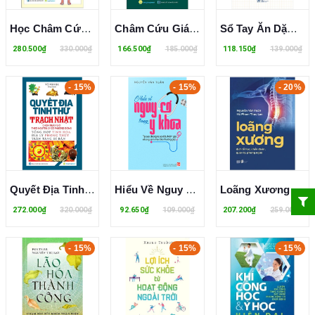
Học Châm Cứu Bằng Hình Ảnh - Lê Quý Ngưu
Châm Cứu Giáp Ất Kinh (Tập 1) - Hoàng Phủ Mật
Sổ Tay Ăn Dặm Của mẹ - Giải Đáp Mọi Câu Hỏi Của Mẹ Về Ăn Dặm - BS. Lê Thị Hải
280.500₫
330.000₫
166.500₫
185.000₫
118.150₫
139.000₫
- 15%
- 15%
- 20%
Quyết Địa Tinh Thư - Trạch Nhật (Bìa Cứng)
Hiểu Về Nguy Cơ Trong Y Khoa - Nguyễn Văn Tuấn
Loãng Xương - Dịch Tễ Học, Chẩn Đoán, Quản Lý, Phòng Ngừa - GS. Nguyễn Văn Tuấn, BS. Hồ Phạm Thục Lan
272.000₫
320.000₫
92.650₫
109.000₫
207.200₫
259.000₫
- 15%
- 15%
- 15%