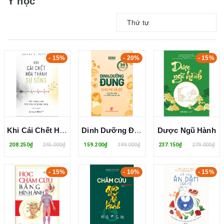
Y học
Thứ tự
- 15%
- 20%
- 15%
Khi Cái Chết Hóa Thành Sự Sống - Ghi Chép Của Một Bác Sĩ Ghép Tạng - Joshua D. Mezrich
Dinh Dưỡng Đúng Cho Mẹ Và Bé - Khởi Đầu Vàng Cho 1000 Ngày Đầu Đời
Dược Ngũ Hành
208.250₫
245.000₫
159.200₫
199.000₫
237.150₫
279.000₫
- 15%
- 10%
- 15%