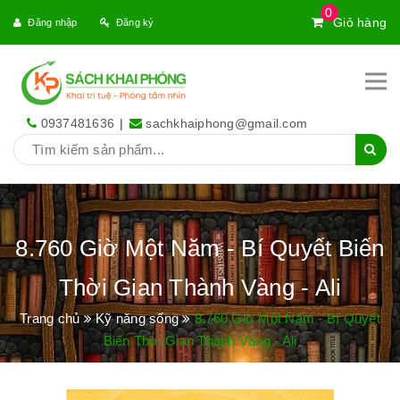
0
Giỏ hàng
Đăng nhập
Đăng ký
0937481636
|
sachkhaiphong@gmail.com
8.760 Giờ Một Năm - Bí Quyết Biến
Thời Gian Thành Vàng - Ali
Trang chủ
Kỹ năng sống
8.760 Giờ Một Năm - Bí Quyết
Biến Thời Gian Thành Vàng - Ali