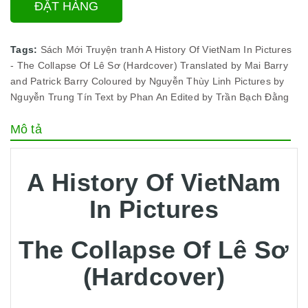
ĐẶT HÀNG
Kích thước: 19 x 24 cm
Tags:
Sách Mới
Truyện tranh
A History Of VietNam In Pictures
- The Collapse Of Lê Sơ (Hardcover)
Translated by Mai Barry
and Patrick Barry
Coloured by Nguyễn Thùy Linh
Pictures by
Nguyễn Trung Tín
Text by Phan An
Edited by Trần Bạch Đằng
Nhà xuất bản: NXB Trẻ
Mô tả
A History Of VietNam
Hình thức bìa: Hardcover
In Pictures
The Collapse Of Lê Sơ
(Hardcover)
Số trang: 80