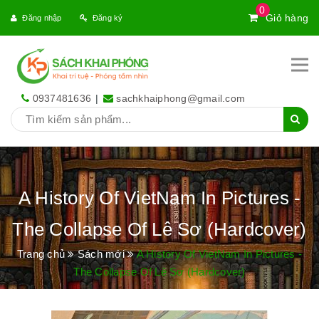
0
Giỏ hàng
Đăng nhập
Đăng ký
0937481636
|
sachkhaiphong@gmail.com
A History Of VietNam In Pictures -
The Collapse Of Lê Sơ (Hardcover)
Trang chủ
Sách mới
A History Of VietNam In Pictures -
The Collapse Of Lê Sơ (Hardcover)