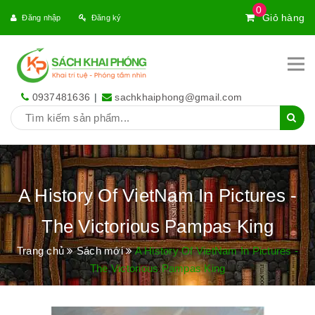
0
Giỏ hàng
Đăng nhập
Đăng ký
0937481636
|
sachkhaiphong@gmail.com
A History Of VietNam In Pictures -
The Victorious Pampas King
Trang chủ
Sách mới
A History Of VietNam In Pictures -
The Victorious Pampas King