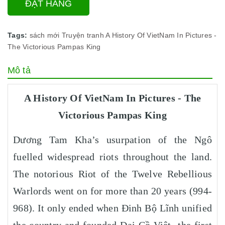
ĐẶT HÀNG
Tags:
sách mới
Truyện tranh
A History Of VietNam In Pictures -
The Victorious Pampas King
Mô tả
A History Of VietNam In Pictures - The
Victorious Pampas King
Dương Tam Kha’s usurpation of the Ngô
fuelled widespread riots throughout the land.
The notorious Riot of the Twelve Rebellious
Warlords went on for more than 20 years (994-
968). It only ended when Đinh Bộ Lĩnh unified
the country and founded Đại Cồ Việt- the first