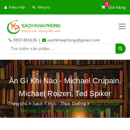
0
Giỏ hàng
Đăng nhập
Đăng ký
0937481636
|
sachkhaiphong@gmail.com
Ăn Gì Khi Nào - Michael Crupain,
Michael Roizen, Ted Spiker
Trang chủ
Sách Y Học - Thực Dưỡng
Ăn Gì Khi Nào -
Michael Crupain, Michael Roizen, Ted Spiker