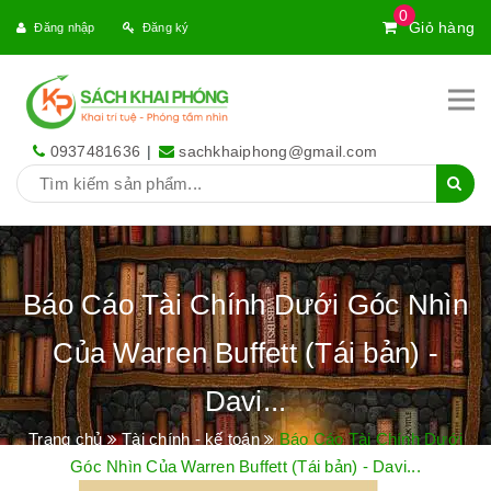
0
Giỏ hàng
Đăng nhập
Đăng ký
0937481636
|
sachkhaiphong@gmail.com
Báo Cáo Tài Chính Dưới Góc Nhìn
Của Warren Buffett (Tái bản) -
Davi...
Trang chủ
Tài chính - kế toán
Báo Cáo Tài Chính Dưới
Góc Nhìn Của Warren Buffett (Tái bản) - Davi...