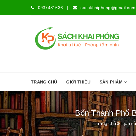
0937481636
|
sachkhaiphong@gmail.com
TRANG CHỦ
GIỚI THIỆU
SẢN PHẨM
Bốn Thành Phố Bi
Trang chủ
Lịch s