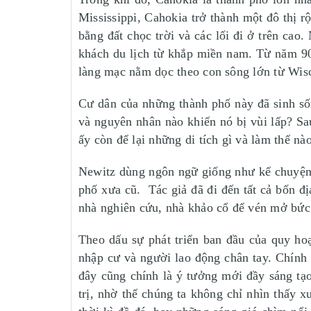
Mississippi, Cahokia trở thành một đô thị 
bằng đất chọc trời và các lối đi ở trên cao.
khách du lịch từ khắp miền nam. Từ năm 900
làng mạc nằm dọc theo con sông lớn từ Wis
Cư dân của những thành phố này đã sinh số
và nguyên nhân nào khiến nó bị vùi lấp? Sa
ấy còn để lại những di tích gì và làm thế nà
Newitz dùng ngôn ngữ giống như kể chuyện đ
phố xưa cũ. Tác giả đã đi đến tất cả bốn đị
nhà nghiên cứu, nhà khảo cổ để vén mở bức 
Theo dấu sự phát triển ban đầu của quy ho
nhập cư và người lao động chân tay. Chính 
đây cũng chính là ý tưởng mới đầy sáng tạo
trị, nhờ thế chúng ta không chỉ nhìn thấy 