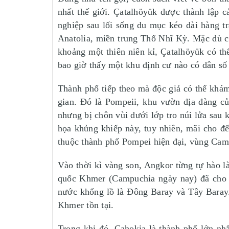
nhất thế giới. Çatalhöyük được thành lập 
nghiệp sau lối sống du mục kéo dài hàng t
Anatolia, miền trung Thổ Nhĩ Kỳ. Mặc dù có
khoảng một thiên niên kỉ, Çatalhöyük có th
bao giờ thấy một khu định cư nào có dân số
Thành phố tiếp theo mà độc giả có thể khám
gian. Đó là Pompeii, khu vườn địa đàng c
nhưng bị chôn vùi dưới lớp tro núi lửa sau
họa khủng khiếp này, tuy nhiên, mãi cho đế
thuộc thành phố Pompei hiện đại, vùng Camp
Vào thời kì vàng son, Angkor từng tự hào là
quốc Khmer (Campuchia ngày nay) đã cho x
nước khổng lồ là Đông Baray và Tây Baray.
Khmer tồn tại.
Trong khi đó, Cahokia là thành phố lớn nh