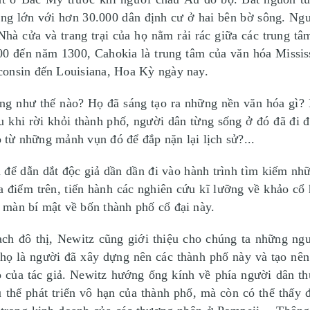
rộng lớn với hơn 30.000 dân định cư ở hai bên bờ sông. Ng
 Nhà cửa và trang trại của họ nằm rải rác giữa các trung tâ
 đến năm 1300, Cahokia là trung tâm của văn hóa Mississi
consin đến Louisiana, Hoa Kỳ ngày nay.
ng như thế nào? Họ đã sáng tạo ra những nền văn hóa gì? 
u khi rời khỏi thành phố, người dân từng sống ở đó đã đi
o từ những mảnh vụn đó để đắp nặn lại lịch sử?...
ể dẫn dắt độc giả dần dần đi vào hành trình tìm kiếm nhữ
a điểm trên, tiến hành các nghiên cứu kĩ lưỡng về khảo cổ 
màn bí mật về bốn thành phố cổ đại này.
ạch đô thị, Newitz cũng giới thiệu cho chúng ta những ngư
họ là người đã xây dựng nên các thành phố này và tạo nên n
 của tác giả. Newitz hướng ống kính về phía người dân th
xu thế phát triển vô hạn của thành phố, mà còn có thể thấ