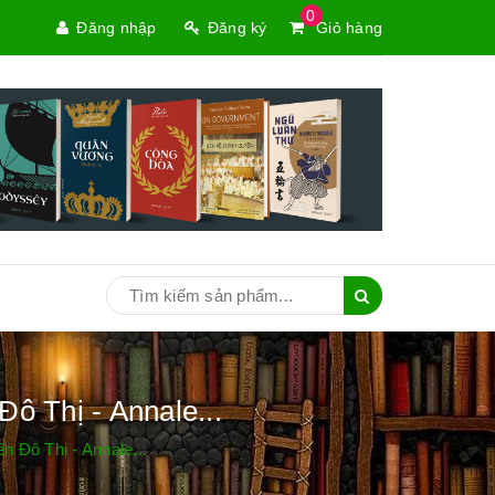
0
Đăng nhập
Đăng ký
Giỏ hàng
ô Thị - Annale...
 Đô Thị - Annale...