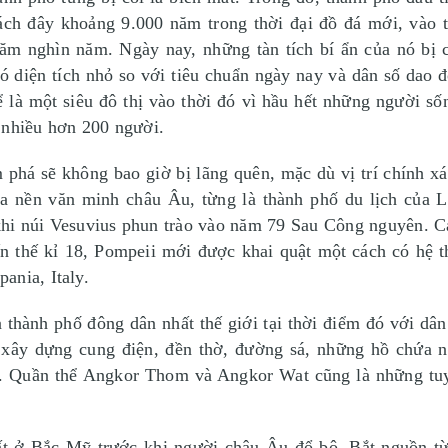
cách đây khoảng 9.000 năm trong thời đại đồ đá mới, vào 
răm nghìn năm. Ngày nay, những tàn tích bí ẩn của nó bị 
 diện tích nhỏ so với tiêu chuẩn ngày nay và dân số dao 
ể là một siêu đô thị vào thời đó vì hầu hết những người s
 nhiều hơn 200 người.
 phá sẽ không bao giờ bị lãng quên, mặc dù vị trí chính x
ủa nền văn minh châu Âu, từng là thành phố du lịch của 
 khi núi Vesuvius phun trào vào năm 79 Sau Công nguyên. C
n thế kỉ 18, Pompeii mới được khai quật một cách có hệ th
ania, Italy.
 thành phố đông dân nhất thế giới tại thời điểm đó với dâ
ây dựng cung điện, đền thờ, đường sá, những hồ chứa nướ
 Quần thể Angkor Thom và Angkor Wat cũng là những tuyệt 
ất ở Bắc Mỹ trước khi người châu Âu đổ bộ. Bắt nguồn t