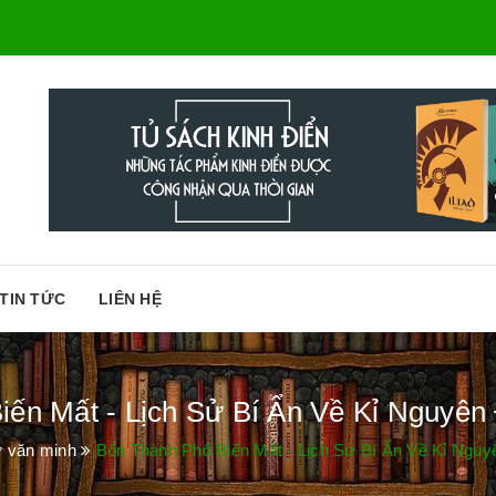
TIN TỨC
LIÊN HỆ
ến Mất - Lịch Sử Bí Ẩn Về Kỉ Nguyên Đ
ử văn minh
Bốn Thành Phố Biến Mất - Lịch Sử Bí Ẩn Về Kỉ Nguyên