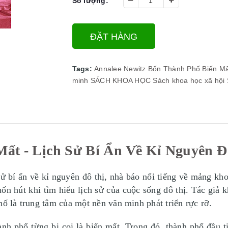
Số lượng:
ĐẶT HÀNG
Tags:
Annalee Newitz
Bốn Thành Phố Biến Mất
minh
SÁCH KHOA HỌC
Sách khoa học xã hội
ất - Lịch Sử Bí Ẩn Về Kỉ Nguyên Đô
ử bí ẩn về kỉ nguyên đô thị, nhà báo nổi tiếng về mảng k
n hút khi tìm hiểu lịch sử của cuộc sống đô thị. Tác giả k
hố là trung tâm của một nền văn minh phát triển rực rỡ.
ành phố từng bị coi là biến mất. Trong đó, thành phố đầu t