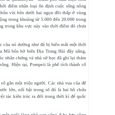
thời điểm nhân loại ổn định cuộc sống nông
chôn vùi bên dưới hai ngọn đồi thấp ở vùng
động trong khoảng từ 5.000 đến 20.000 trong
ống trong khu vực này vào thời điểm đó chưa
ác của nó dường như đã bị biến mất một thời
La Mã bên bờ biển Địa Trung Hải đầy nắng,
ác nhân chứng và nhà sử học đã ghi lại thảm
ống. Hiện tại, Pompeii là phế tích thành cổ
n số gần một triệu người. Các nhà vua của đế
c lớn, nổi bật trong số đó là hai hồ chứa
tác kiến trúc ra đời trong thời kì đế quốc
ừ một ngôi làng nhỏ ven sông ở hạ lưu sông