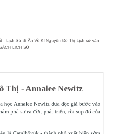
 - Lịch Sử Bí Ẩn Về Kỉ Nguyên Đô Thị
Lịch sử văn
SÁCH LỊCH SỬ
 Thị - Annalee Newitz
hoa học Annalee Newitz đưa độc giả bước vào
hám phá sự ra đời, phát triển, rồi sụp đổ của
iên là Çatalhöyük - thành phố xuất hiện sớm