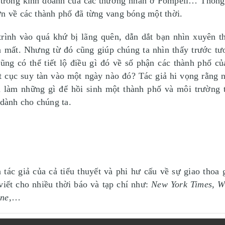
i trong kinh doanh của các thương nhân ở Pompeii… Thông
ơn về các thành phố đã từng vang bóng một thời.
rình vào quá khứ bị lãng quên, dẫn dắt bạn nhìn xuyên 
n mất. Nhưng từ đó cũng giúp chúng ta nhìn thấy trước tươ
 cũng có thể tiết lộ điều gì đó về số phận các thành phố c
t cục suy tàn vào một ngày nào đó? Tác giả hi vọng rằng 
i làm những gì để hồi sinh một thành phố và môi trường t
 dành cho chúng ta.
tác giả của cả tiểu thuyết và phi hư cấu về sự giao thoa
viết cho nhiều thời báo và tạp chí như:
New York Times, Wi
ine
,…