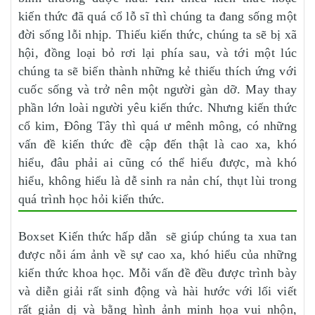
kiến thức đã quá cổ lỗ sĩ thì chúng ta đang sống một
đời sống lỗi nhịp. Thiếu kiến thức, chúng ta sẽ bị xã
hội, đồng loại bỏ rơi lại phía sau, và tới một lúc
chúng ta sẽ biến thành những kẻ thiếu thích ứng với
cuốc sống và trở nên một người gàn dỡ. May thay
phần lớn loài người yêu kiến thức. Nhưng kiến thức
cổ kim, Đông Tây thì quá ư mênh mông, có những
vấn đề kiến thức đề cập đến thật là cao xa, khó
hiểu, đâu phải ai cũng có thể hiểu được, mà khó
hiểu, không hiểu là dễ sinh ra nản chí, thụt lùi trong
quá trình học hỏi kiến thức.
Boxset Kiến thức hấp dẫn
sẽ giúp chúng ta xua tan
được nỗi ám ảnh về sự cao xa, khó hiểu của những
kiến thức khoa học. Mỗi vấn đề đều được trình bày
và diễn giải rất sinh động và hài hước với lối viết
rất giản dị và bằng hình ảnh minh họa vui nhộn,