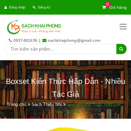
0
Giỏ hàng
Đăng nhập
Đăng ký
0937481636
|
sachkhaiphong@gmail.com
Boxset Kiến Thức Hấp Dẫn - Nhiều
Tác Giả
Trang chủ
Sách Thiếu Nhi
Boxset Kiến Thức Hấp Dẫn -
Nhiều Tác Giả