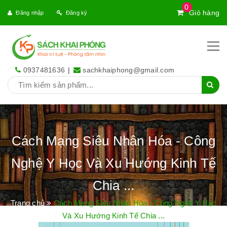
0
Giỏ hàng
Đăng nhập
Đăng ký
0937481636
|
sachkhaiphong@gmail.com
Cách Mạng Siêu Nhân Hóa - Công
Nghệ Y Học Và Xu Hướng Kinh Tế
Chia ...
Trang chủ
Cách Mạng Siêu Nhân Hóa - Công Nghệ Y Học
Và Xu Hướng Kinh Tế Chia ...