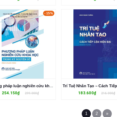
- 15%
Phương pháp luận nghiên cứu khoa học trong kỷ nguyên số - Nguyễn Đăng Tính; Nguyễn Trịnh Chung (đồng chủ biên)
254.150₫
183.600₫
299.000₫
216.000₫
1
2
»