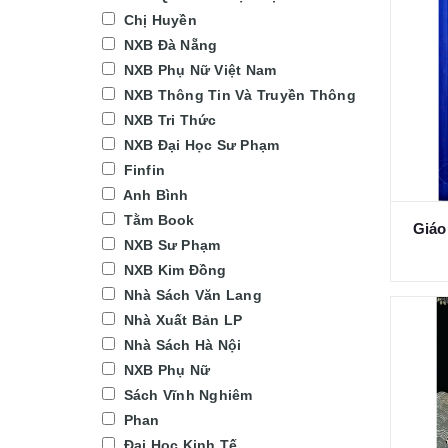
Chị Huyền
NXB Đà Nẵng
NXB Phụ Nữ Việt Nam
NXB Thông Tin Và Truyền Thông
NXB Tri Thức
NXB Đại Học Sư Phạm
Finfin
Anh Bình
Tằm Book
Giáo 
NXB Sư Phạm
NXB Kim Đồng
Nhà Sách Văn Lang
Nhà Xuất Bản LP
Nhà Sách Hà Nội
NXB Phụ Nữ
Sách Vĩnh Nghiêm
Phan
Đại Học Kinh Tế