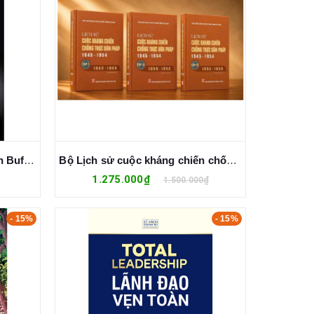
Phương Pháp Đầu Tư Warren Buffett
Bộ Lịch sử cuộc kháng chiến chống thực dân Pháp 1945 - 1954 (Bộ 3 tập)
1.275.000₫
1.500.000₫
- 15%
- 15%