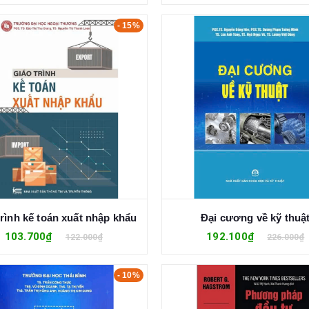
- 15%
trình kế toán xuất nhập khẩu
Đại cương về kỹ thuậ
103.700₫
192.100₫
122.000₫
226.000₫
- 10%