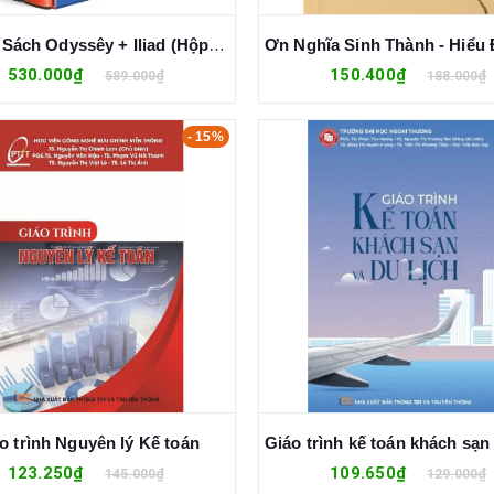
Boxset Sách Odyssêy + Iliad (Hộp 2 Cuốn) - Homer
530.000₫
150.400₫
589.000₫
188.000₫
- 15%
o trình Nguyên lý Kế toán
123.250₫
109.650₫
145.000₫
129.000₫