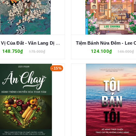
Hương Vị Của Đất - Văn Lang Dị Sử - Thích Nhất Hạnh
Tiệm Bánh Nửa Đêm - Lee
148.750₫
124.100₫
175.000₫
146.000₫
- 15%