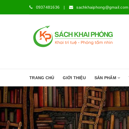
0937481636
|
sachkhaiphong@gmail.com
TRANG CHỦ
GIỚI THIỆU
SẢN PHẨM