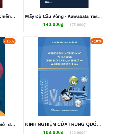
Tôi Bán Tôi - Kỹ Năng Thực Chiến Trao Giá Trị, Không Chào Hàng - Phạm Văn Trung Kiên
Mấy Độ Cầu Vồng - Kawabata Yasunari
140.000₫
175.000₫
- 15%
- 10%
Chinh phục nhà máy từ lính mới đến sếp xịn - Trở thành thủ lĩnh kiến tạo: Đập tan vấn đề tận gốc, dẫn dắt thay đổi & kiến tạo nhà máy chuẩn WCM
KINH NGHIỆM CỦA TRUNG QUỐC VỀ XÂY DỰNG CHÍNH SÁCH XÃ HỘI, AN SINH XÃ HỘI VÀ BÀI HỌC CHO VIỆT NAM
108.000₫
120.000₫