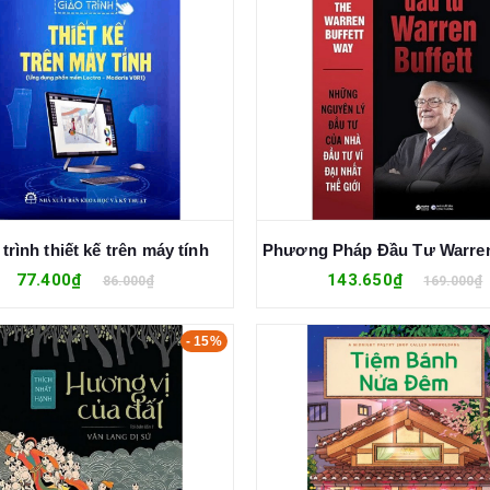
trình thiết kế trên máy tính
77.400₫
143.650₫
86.000₫
169.000₫
- 15%