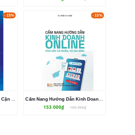
- 15%
- 15%
Trí Tuệ Nhân Tạo – Cách Tiếp Cận Hiện Đại - Đinh Mạnh Tường
Cẩm Nang Hướng Dẫn Kinh Doanh Online Cho Các Cá Nhân, Hộ Gia Đình - TS. Trần Thị Thập
153.000₫
180.000₫