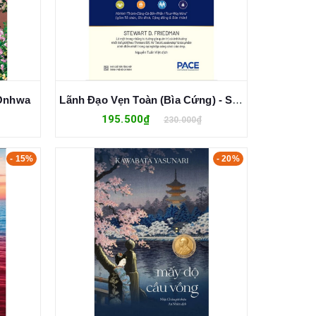
 Onhwa
Lãnh Đạo Vẹn Toàn (Bìa Cứng) - Stewart D. Friedman
195.500₫
230.000₫
- 15%
- 20%