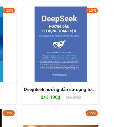
- 15%
- 15%
t
DeepSeek hướng dẫn sử dụng toàn diện Ứng dụng thực tiễn trong mọi lĩnh vực nghề nghiệp
243.100₫
286.000₫
- 15%
- 15%