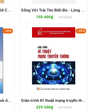
Ơn Nghĩa Sinh Thành - Hiểu Để Chưa Muộn - Thích Pháp Hòa
Sống Với Trái Tim Biết Đủ - Lòng Biết Đủ, An Nhiều Hơn - Thích Pháp Hòa
150.400₫
188.000₫
- 15%
- 15%
Giáo trình kế toán khách sạn và du lịch
Giáo trình Kĩ thuật mạng truyền thông
229.500₫
270.000₫