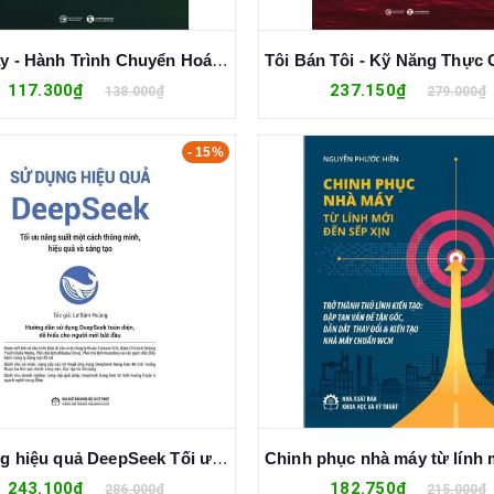
Ăn Chay - Hành Trình Chuyển Hoá Thân Tâm - Zen Phan
117.300₫
237.150₫
138.000₫
279.000₫
- 15%
Sử dụng hiệu quả DeepSeek Tối ưu năng suất một cách thông minh, hiệu quả và sáng tạo - Lư Sâm Hoàng
243.100₫
182.750₫
286.000₫
215.000₫