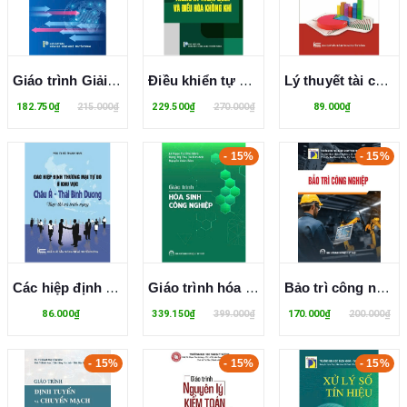
Giáo trình Giải quyết tranh chấp thương mại quốc tế
Điều khiển tự động trong kỹ thuật lạnh và điều hoà không khí - TS. Đinh Văn Thành
Lý thuyết tài chính tiền tệ
182.750₫
215.000₫
229.500₫
270.000₫
89.000₫
- 15%
- 15%
Các hiệp định thương mại tự do ở khu vực Châu Á - Thái Bình Dương, thực thi và triển vọng
Giáo trình hóa sinh công nghiệp - Lê Ngọc Tú
Bảo trì công nghiệp
86.000₫
339.150₫
399.000₫
170.000₫
200.000₫
- 15%
- 15%
- 15%