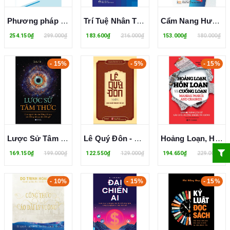
Phương pháp luận nghiên cứu khoa học trong kỷ nguyên số - Nguyễn Đăng Tính; Nguyễn Trịnh Chung (đồng chủ biên)
Trí Tuệ Nhân Tạo – Cách Tiếp Cận Hiện Đại - Đinh Mạnh Tường
Cẩm Nang Hướng Dẫn Kinh Doanh Online Cho Các Cá Nhân, Hộ Gia Đình - TS. Trần Thị Thập
254.150₫
299.000₫
183.600₫
216.000₫
153.000₫
180.000₫
- 15%
- 5%
- 15%
Lược Sử Tâm Thức - Con Người Tin Vào Đấng Tối Cao, Còn Đấng Tối Cao Tin Điều Gì? - Tuấn Vũ
Lê Quý Đôn - Danh Nhân Văn Hóa Thế Giới - Nguyễn Thanh
Hoảng Loạn, Hỗn Loạn Và Cuồng Loạn
169.150₫
199.000₫
122.550₫
129.000₫
194.650₫
229.000₫
- 10%
- 15%
- 15%