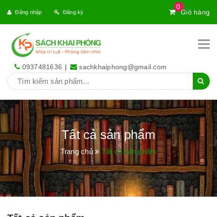
0
Giỏ hàng
Đăng nhập
Đăng ký
0937481636
|
sachkhaiphong@gmail.com
Tất cả sản phẩm
Trang chủ
Tất cả sản phẩm