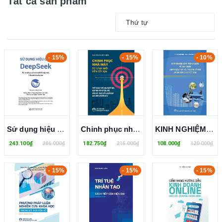
Tất cả sản phẩm
Thứ tự
- 15%
- 15%
- 10%
Sử dụng hiệu quả DeepSeek Tối ưu năng suất một cách thông minh, hiệu quả và sáng tạo - Lư Sâm Hoàng
Chinh phục nhà máy từ lính mới đến sếp xịn - Trở thành thủ lĩnh kiến tạo: Đập tan vấn đề tận gốc, dẫn dắt thay đổi & kiến tạo nhà máy chuẩn WCM
KINH NGHIỆM CỦA TRUNG QUỐC VỀ XÂY DỰNG CHÍNH SÁCH XÃ HỘI, AN SINH XÃ HỘI VÀ BÀI HỌC CHO VIỆT NAM
243.100₫
286.000₫
182.750₫
215.000₫
108.000₫
120.000₫
- 15%
- 15%
- 15%