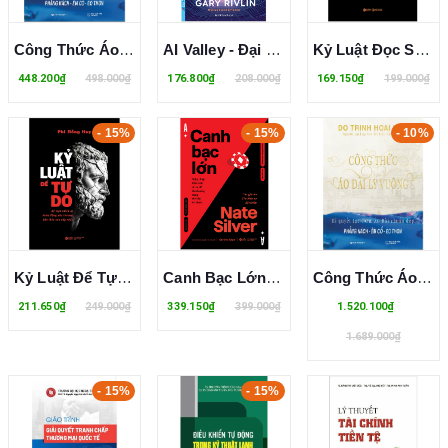
Công Thức Áo Dài Ly Vuông - Đỗ Trịnh Hoài Nam
AI Valley - Đại Chiến AI - Cuộc Đua Tỷ Đô Giữa Các Đế Chế Công Nghệ Trong Kỷ Nguyên Trí Tuệ Nhân Tạo - Gary Rivlin
Kỷ Luật Đọc Sách - Xây Dựng Thói Quen Đọc Sách Và Biến Tri Thức Thành Tiền - Phi Hồng Huy
448.200₫
498.000₫
176.800₫
208.000₫
169.150₫
199.000₫
- 15%
- 15%
- 10%
Kỷ Luật Để Tự Do - Kỷ Luật Chính Là Hành Động Yêu Thương Bản Thân Cao Cấp Nhất - Phi Hồng Huy
Canh Bạc Lớn - Nghệ Thuật Kiểm Soát Rủi Ro Để Thành Công Trong Thời Đại Bất Định - Nate Silver
Công Thức Áo Dài Ly Vuông (Bìa Cứng) - Đỗ Trịnh Hoài Nam
211.650₫
249.000₫
339.150₫
399.000₫
1.520.100₫
1.689.000₫
- 15%
- 15%