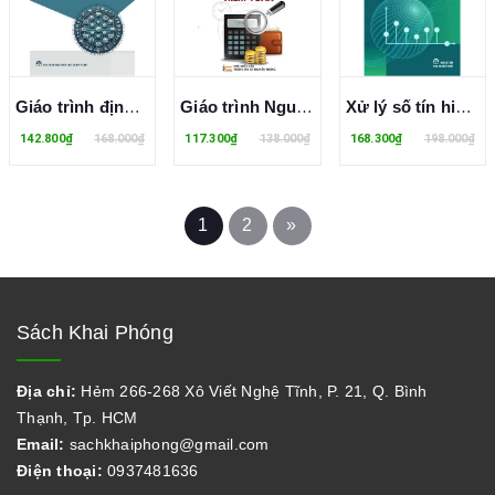
Giáo trình định tuyến và chuyển mạch
Giáo trình Nguyên lý kiểm toán
Xử lý số tín hiệu - Hoàng Lê Uyên Thục, Hồ Phước Tiến, Trần Thị Minh Hạnh
142.800₫
168.000₫
117.300₫
138.000₫
168.300₫
198.000₫
1
2
»
Sách Khai Phóng
Địa chỉ:
Hẻm 266-268 Xô Viết Nghệ Tĩnh, P. 21, Q. Bình
Thạnh, Tp. HCM
Email:
sachkhaiphong@gmail.com
Điện thoại:
0937481636