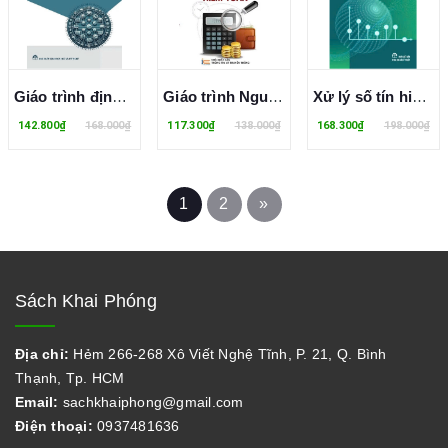
Giáo trình định tuyến và chuyển mạch
Giáo trình Nguyên lý kiểm toán
Xử lý số tín hiệu - Hoàng Lê Uyên Thục, Hồ Phước Tiến, Trần Thị Minh Hạnh
142.800₫
168.000₫
117.300₫
138.000₫
168.300₫
198.000₫
1
2
»
Sách Khai Phóng
Địa chỉ:
Hẻm 266-268 Xô Viết Nghệ Tĩnh, P. 21, Q. Bình
Thạnh, Tp. HCM
Email:
sachkhaiphong@gmail.com
Điện thoại:
0937481636