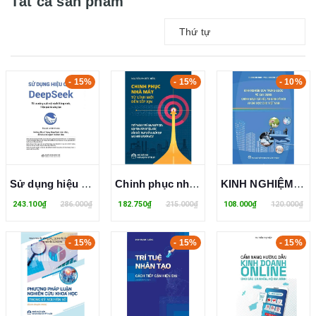
Tất cả sản phẩm
Thứ tự
- 15%
- 15%
- 10%
Sử dụng hiệu quả DeepSeek Tối ưu năng suất một cách thông minh, hiệu quả và sáng tạo - Lư Sâm Hoàng
Chinh phục nhà máy từ lính mới đến sếp xịn - Trở thành thủ lĩnh kiến tạo: Đập tan vấn đề tận gốc, dẫn dắt thay đổi & kiến tạo nhà máy chuẩn WCM
KINH NGHIỆM CỦA TRUNG QUỐC VỀ XÂY DỰNG CHÍNH SÁCH XÃ HỘI, AN SINH XÃ HỘI VÀ BÀI HỌC CHO VIỆT NAM
243.100₫
286.000₫
182.750₫
215.000₫
108.000₫
120.000₫
- 15%
- 15%
- 15%