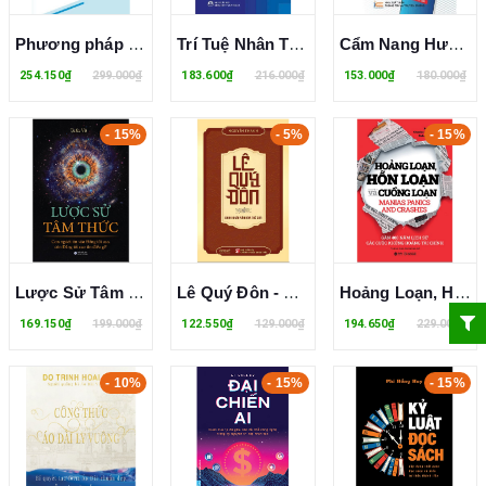
Phương pháp luận nghiên cứu khoa học trong kỷ nguyên số - Nguyễn Đăng Tính; Nguyễn Trịnh Chung (đồng chủ biên)
Trí Tuệ Nhân Tạo – Cách Tiếp Cận Hiện Đại - Đinh Mạnh Tường
Cẩm Nang Hướng Dẫn Kinh Doanh Online Cho Các Cá Nhân, Hộ Gia Đình - TS. Trần Thị Thập
254.150₫
299.000₫
183.600₫
216.000₫
153.000₫
180.000₫
- 15%
- 5%
- 15%
Lược Sử Tâm Thức - Con Người Tin Vào Đấng Tối Cao, Còn Đấng Tối Cao Tin Điều Gì? - Tuấn Vũ
Lê Quý Đôn - Danh Nhân Văn Hóa Thế Giới - Nguyễn Thanh
Hoảng Loạn, Hỗn Loạn Và Cuồng Loạn
169.150₫
199.000₫
122.550₫
129.000₫
194.650₫
229.000₫
- 10%
- 15%
- 15%