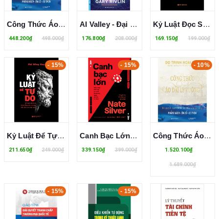
Công Thức Áo Dài Ly Vuông - Đỗ Trịnh Hoài Nam
AI Valley - Đại Chiến AI - Cuộc Đua Tỷ Đô Giữa Các Đế Chế Công Nghệ Trong Kỷ Nguyên Trí Tuệ Nhân Tạo - Gary Rivlin
Kỷ Luật Đọc Sách - Xây Dựng Thói Quen Đọc Sách Và Biến Tri Thức Thành Tiền - Phi Hồng Huy
448.200₫
498.000₫
176.800₫
208.000₫
169.150₫
199.000₫
- 15%
- 15%
- 10%
Kỷ Luật Để Tự Do - Kỷ Luật Chính Là Hành Động Yêu Thương Bản Thân Cao Cấp Nhất - Phi Hồng Huy
Canh Bạc Lớn - Nghệ Thuật Kiểm Soát Rủi Ro Để Thành Công Trong Thời Đại Bất Định - Nate Silver
Công Thức Áo Dài Ly Vuông (Bìa Cứng) - Đỗ Trịnh Hoài Nam
211.650₫
249.000₫
339.150₫
399.000₫
1.520.100₫
1.689.000₫
- 15%
- 15%