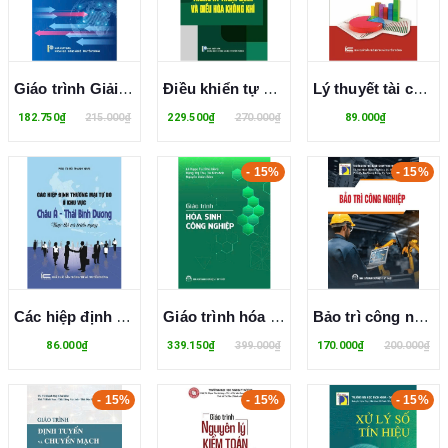
Giáo trình Giải quyết tranh chấp thương mại quốc tế
Điều khiển tự động trong kỹ thuật lạnh và điều hoà không khí - TS. Đinh Văn Thành
Lý thuyết tài chính tiền tệ
182.750₫
215.000₫
229.500₫
270.000₫
89.000₫
- 15%
- 15%
Các hiệp định thương mại tự do ở khu vực Châu Á - Thái Bình Dương, thực thi và triển vọng
Giáo trình hóa sinh công nghiệp - Lê Ngọc Tú
Bảo trì công nghiệp
86.000₫
339.150₫
399.000₫
170.000₫
200.000₫
- 15%
- 15%
- 15%