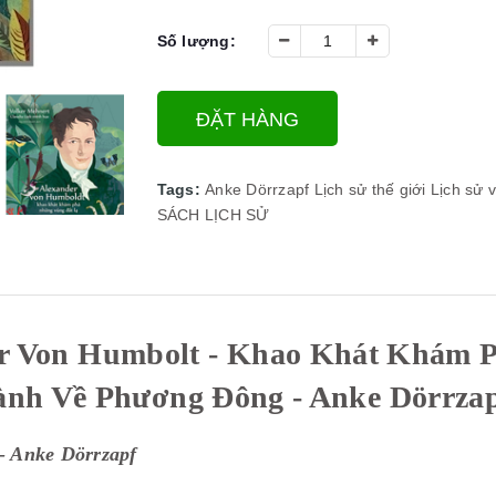
Số lượng:
ĐẶT HÀNG
Tags:
Anke Dörrzapf
Lịch sử thế giới
Lịch sử 
SÁCH LỊCH SỬ
r Von Humbolt - Khao Khát Khám P
nh Về Phương Đông - Anke Dörrzap
- Anke Dörrzapf