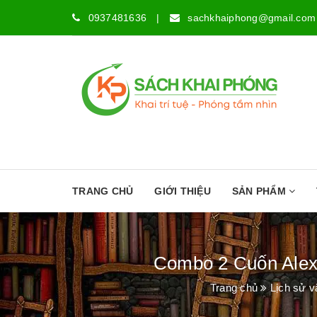
0937481636
|
sachkhaiphong@gmail.com
TRANG CHỦ
GIỚI THIỆU
SẢN PHẨM
Combo 2 Cuốn Alex
Trang chủ
Lịch sử v