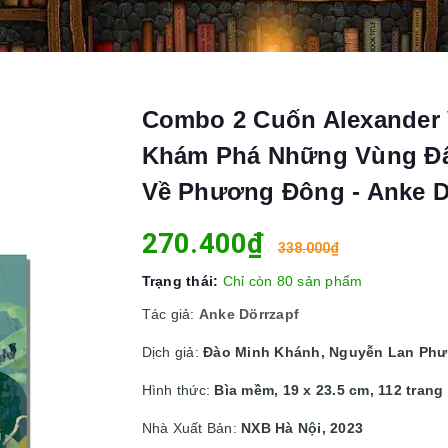
Combo 2 Cuốn Alexander 
Khám Phá Những Vùng Đất
Về Phương Đông - Anke Dö
270.400₫
338.000₫
Trạng thái:
Chỉ còn 80 sản phẩm
Tác giả:
Anke Dörrzapf
Dịch giả:
Đào Minh Khánh, Nguyễn Lan Ph
Hình thức:
Bìa mềm, 19 x 23.5 cm, 112 trang
Nhà Xuất Bản:
NXB Hà Nội, 2023