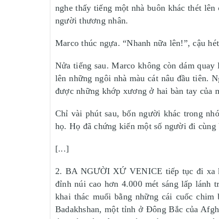
nghe thấy tiếng một nhà buôn khác thét lên
người thương nhân.
Marco thúc ngựa. “Nhanh nữa lên!”, cậu hét
Nửa tiếng sau. Marco không còn dám quay l
lên những ngôi nhà màu cát nâu đầu tiên. N
được những khớp xương ở hai bàn tay của m
Chỉ vài phút sau, bốn người khác trong n
họ. Họ đã chứng kiến một số người đi cùng b
[...]
2. BA NGƯỜI XỨ VENICE tiếp tục đi xa h
đỉnh núi cao hơn 4.000 mét sáng lấp lánh 
khai thác muối bằng những cái cuốc chim 
Badakhshan, một tỉnh ở Đông Bắc của Afgha