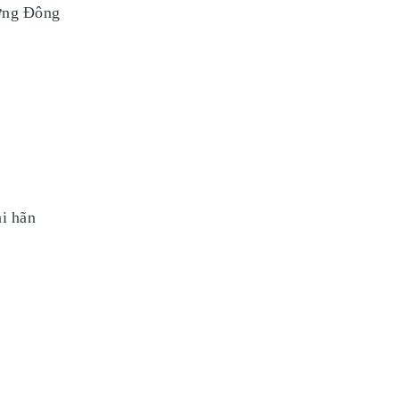
ơng Đông
ại hãn