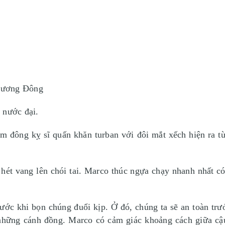
hương Đông
 nước đại.
đông kỵ sĩ quấn khăn turban với đôi mắt xếch hiện ra từ
hét vang lên chói tai. Marco thúc ngựa chạy nhanh nhất c
trước khi bọn chúng đuổi kịp. Ở đó, chúng ta sẽ an toàn t
 những cánh đồng. Marco có cảm giác khoảng cách giữa c