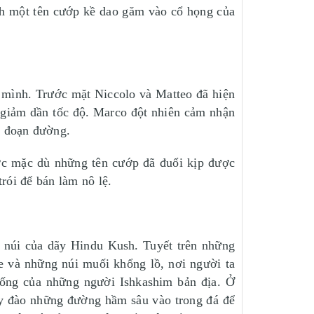
ảnh một tên cướp kề dao găm vào cổ họng của
 mình. Trước mặt Niccolo và Matteo đã hiện
n giảm dần tốc độ. Marco đột nhiên cảm nhận
t đoạn đường.
ợc mặc dù những tên cướp đã đuổi kịp được
rói để bán làm nô lệ.
úi của dãy Hindu Kush. Tuyết trên những
e và những núi muối khổng lồ, nơi người ta
sống của những người Ishkashim bản địa. Ở
by đào những đường hầm sâu vào trong đá để