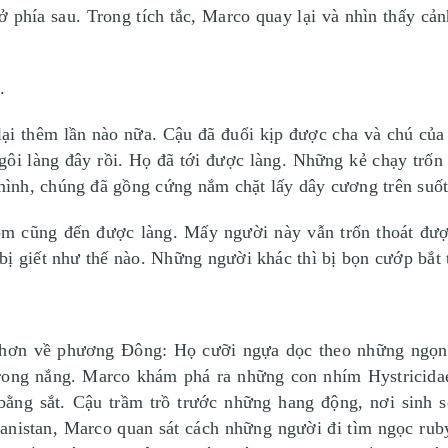
 ở phía sau. Trong tích tắc, Marco quay lại và nhìn thấy c
.
ại thêm lần nào nữa. Cậu đã đuổi kịp được cha và chú của
gôi làng đây rồi. Họ đã tới được làng. Những kẻ chạy trố
ình, chúng đã gồng cứng nắm chặt lấy dây cương trên suố
hóm cũng đến được làng. Mấy người này vẫn trốn thoát đư
ị giết như thế nào. Những người khác thì bị bọn cướp bắt t
ơn về phương Đông: Họ cưỡi ngựa dọc theo những ngọn n
trong nắng. Marco khám phá ra những con nhím Hystricida
bằng sắt. Cậu trầm trồ trước những hang động, nơi sinh 
nistan, Marco quan sát cách những người đi tìm ngọc ru