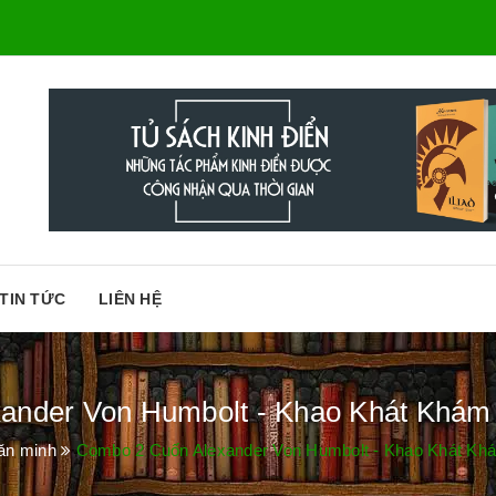
TIN TỨC
LIÊN HỆ
ander Von Humbolt - Khao Khát Khám 
ăn minh
Combo 2 Cuốn Alexander Von Humbolt - Khao Khát Khá