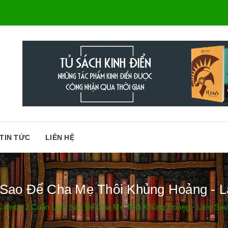
TIN TỨC
LIÊN HỆ
ao Để Cha Mẹ Thôi Khủng Hoảng - L
Combo 2 Cuốn Làm Sao Để Cha Mẹ Thôi Khủng Hoảng - Làm Sao 