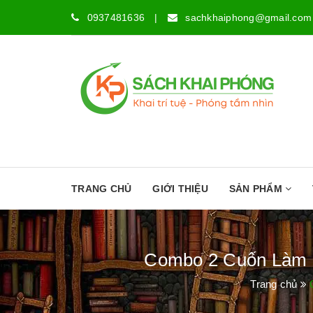
0937481636
|
sachkhaiphong@gmail.com
TRANG CHỦ
GIỚI THIỆU
SẢN PHẨM
Combo 2 Cuốn Làm S
Trang chủ