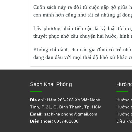
Cuốn sách này ra đời từ cuộc gặp gỡ giữa h
con mình hơn cũng như tất cả những gì đóng 
Lấy phương pháp tiếp cận là kỷ luật tích 
thuyết phục nhờ câu chuyện hài hước, hình ả
Không chỉ dành cho các gia đình có trẻ nh
đang đau đầu với mọi thái độ khó xử khác c
Sách Khai Phóng
Hướng
Địa chỉ:
Hẻm 266-268 Xô Viết Nghệ
Hướng 
Tĩnh, P. 21, Q. Bình Thạnh, Tp. HCM
Hướng d
Email:
sachkhaiphong@gmail.com
Hướng d
Điện thoại:
0937481636
Điều kh