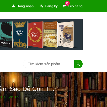
0
Đăng nhập
Đăng ký
Giỏ hàng
àm Sao Để Con Th...
Để Con Th...