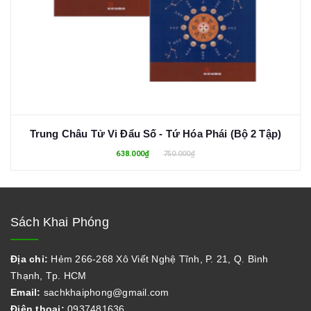
Trung Châu Tử Vi Đẩu Số - Tứ Hóa Phái (Bộ 2 Tập)
638.000₫
750.000₫
Sách Khai Phóng
Địa chỉ:
Hẻm 266-268 Xô Viết Nghệ Tĩnh, P. 21, Q. Bình
Thạnh, Tp. HCM
Email:
sachkhaiphong@gmail.com
Điện thoại:
0937481636