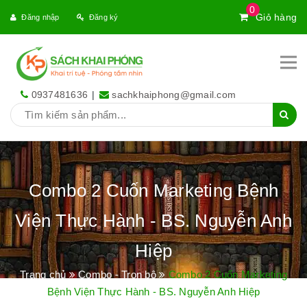
0
Giỏ hàng
Đăng nhập
Đăng ký
0937481636
|
sachkhaiphong@gmail.com
Combo 2 Cuốn Marketing Bệnh
Viện Thực Hành - BS. Nguyễn Anh
Hiệp
Trang chủ
Combo - Trọn bộ
Combo 2 Cuốn Marketing
Bệnh Viện Thực Hành - BS. Nguyễn Anh Hiệp