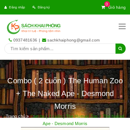
0
Giỏ hàng
Đăng nhập
Đăng ký
0937481636
|
sachkhaiphong@gmail.com
Combo ( 2 cuốn ) The Human Zoo
+ The Naked Ape - Desmond
Morris
Trang chủ
Combo ( 2 cuốn ) The Human Zoo + The Naked
Ape - Desmond Morris