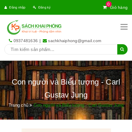
0
Giỏ hàng
Đăng nhập
Đăng ký
0937481636
|
sachkhaiphong@gmail.com
Con người và Biểu tượng - Carl
Gustav Jung
Trang chủ
Con người và Biểu tượng - Carl Gustav Jung