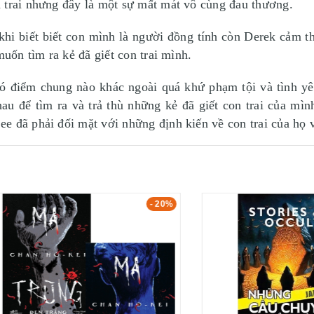
 trai nhưng đây là một sự mất mát vô cùng đau thương.
hi biết biết con mình là người đồng tính còn Derek cảm t
muốn tìm ra kẻ đã giết con trai mình.
ó điểm chung nào khác ngoài quá khứ phạm tội và tình yê
hau để tìm ra và trả thù những kẻ đã giết con trai của mìn
e đã phải đối mặt với những định kiến về con trai của họ
- 20%