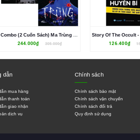
Combo (2 Cuốn Sách) Ma Trùng 1 - Dị Thể + Ma Trùng 2 - Đen Trắng (Chan Ho-Kei)
244.000₫
126.400₫
305.000₫
158.000₫
 dẫn
Chính sách
dẫn mua hàng
Chính sách bảo mật
ẫn thanh toán
Chính sách vận chuyển
ẫn giao nhận
Chính sách đổi trả
oản dịch vụ
Quy định sử dụng