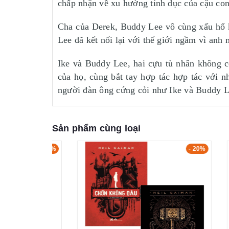
chấp nhận về xu hướng tình dục của cậu con
Cha của Derek, Buddy Lee vô cùng xấu hổ k
Lee đã kết nối lại với thế giới ngầm vì anh 
Ike và Buddy Lee, hai cựu tù nhân không c
của họ, cùng bắt tay hợp tác hợp tác với n
người đàn ông cứng cỏi như Ike và Buddy Le
Sản phẩm cùng loại
- 20%
- 20%