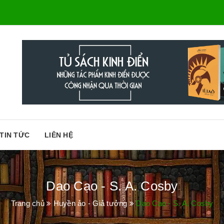
TIN TỨC
LIÊN HỆ
Dao Cạo - S. A. Cosby
Trang chủ
Huyền ảo - Giả tưởng
Dao Cạo - S. A. Cosby