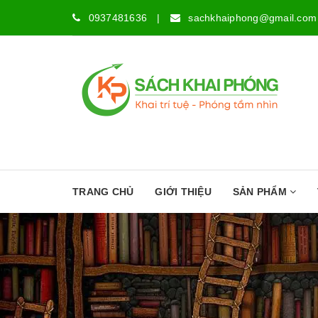
0937481636
|
sachkhaiphong@gmail.com
TRANG CHỦ
GIỚI THIỆU
SẢN PHẨM