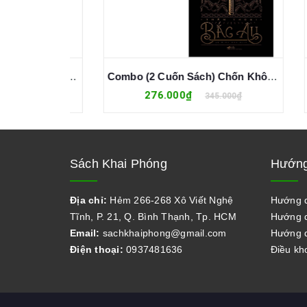
Biệt Thự Cô Lập Trên Núi Tuyết - Higashino Keigo
Combo (2 Cuốn Sách) Chốn Không Đâu + Thần Thoại Bắc Âu (Neil Gaiman)
276.000₫
0₫
345.000₫
Sách Khai Phóng
Hướng
Địa chỉ:
Hẻm 266-268 Xô Viết Nghệ
Hướng 
Tĩnh, P. 21, Q. Bình Thạnh, Tp. HCM
Hướng d
Email:
sachkhaiphong@gmail.com
Hướng d
Điện thoại:
0937481636
Điều kh