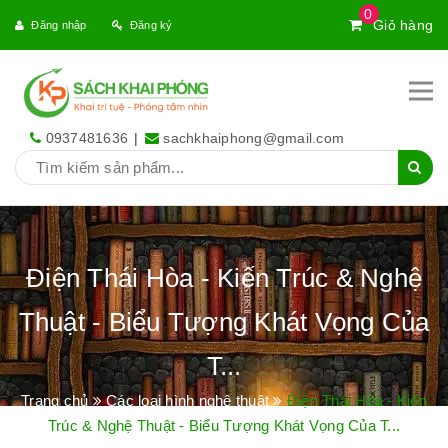
0
Giỏ hàng
Đăng nhập
Đăng ký
0937481636
|
sachkhaiphong@gmail.com
Điện Thái Hòa - Kiến Trúc & Nghệ
Thuật - Biểu Tượng Khát Vọng Của
T...
Trang chủ
Các loại hình nghệ thuật
Điện Thái Hòa - Kiến
Trúc & Nghệ Thuật - Biểu Tượng Khát Vọng Của T...