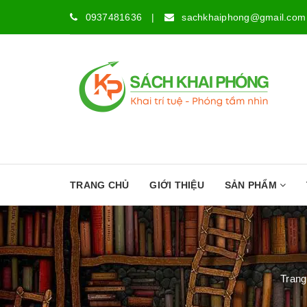
0937481636
|
sachkhaiphong@gmail.com
TRANG CHỦ
GIỚI THIỆU
SẢN PHẨM
Trang