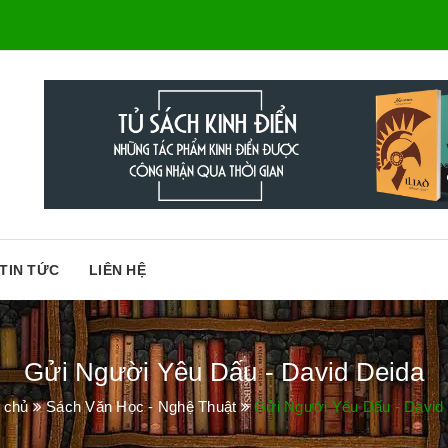
TIN TỨC
LIÊN HỆ
Gửi Người Yêu Dấu - David Deida
 chủ
Sách Văn Học - Nghệ Thuật
Gửi Người Yêu Dấu - David