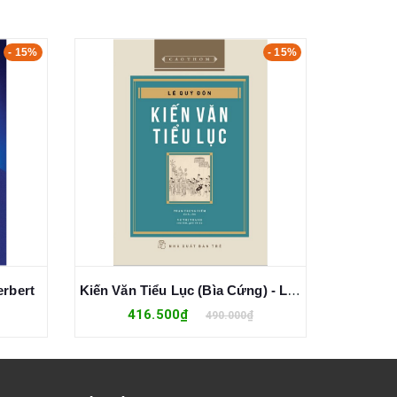
- 15%
- 15%
erbert
Kiến Văn Tiểu Lục (Bìa Cứng) - Lê Quý Đôn
Hoàng Tử
416.500₫
1
490.000₫