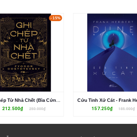
- 15%
Ghi Chép Từ Nhà Chết (Bìa Cứng) - Fyodor Dostoyevsky
Cứu Tinh Xứ Cát - Frank H
212.500₫
157.250₫
250.000₫
185.000₫