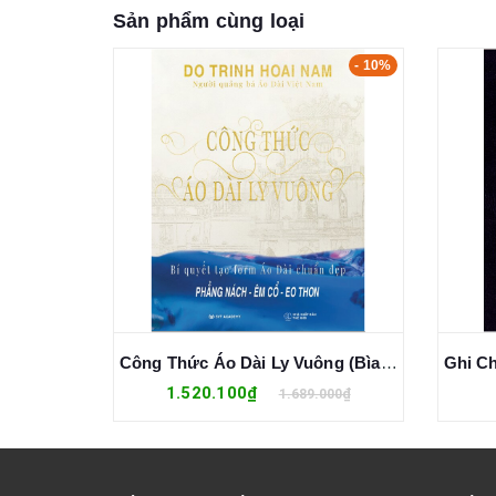
Sản phẩm cùng loại
- 10%
- 10%
Công Thức Áo Dài Ly Vuông - Đỗ Trịnh Hoài Nam
Công Thức Áo Dài Ly Vuông (Bìa Cứng) - Đỗ Trịnh Hoài Nam
1.520.100₫
0₫
1.689.000₫