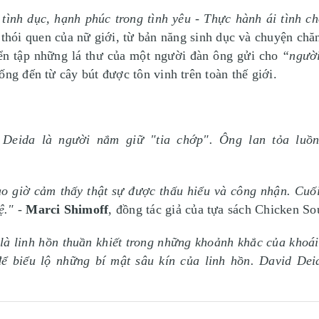
tình dục, hạnh phúc trong tình yêu - Thực hành ái tình ch
 thói quen của nữ giới, từ bản năng sinh dục và chuyện chă
yển tập những lá thư của một người đàn ông gửi cho
“ngườ
ống đến từ cây bút được tôn vinh trên toàn thế giới.
 Deida là người nắm giữ "tia chớp". Ông lan tỏa luồ
o giờ cảm thấy thật sự được thấu hiểu và công nhận. Cuối
ệ."
-
Marci Shimoff
, đồng tác giả của tựa sách Chicken S
 là linh hồn thuần khiết trong những khoảnh khắc của kho
ể biểu lộ những bí mật sâu kín của linh hồn. David Dei