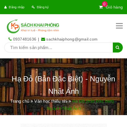
0
Giỏ hàng
Đăng nhập
Đăng ký
0937481636
|
sachkhaiphong@gmail.com
Hạ Đỏ (Bản Đặc Biệt) - Nguyễn
Nhật Ánh
Trang chủ
Văn học thiếu nhi
Hạ Đỏ (Bản Đặc Biệt) -
Nguyễn Nhật Ánh