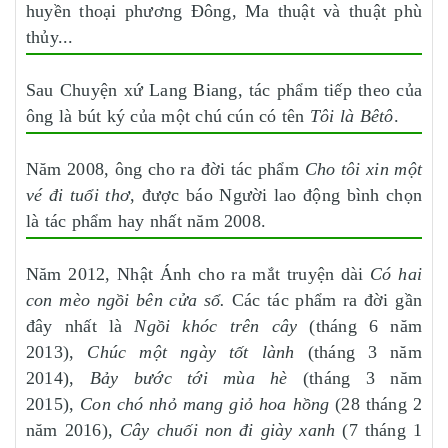
huyền thoại phương Đông, Ma thuật và thuật phù
thủy...
Sau Chuyện xứ Lang Biang, tác phẩm tiếp theo của
ông là bút ký của một chú cún có tên
Tôi là Bêtô
.
Năm 2008, ông cho ra đời tác phẩm
Cho tôi xin một
vé đi tuổi thơ
, được báo Người lao động bình chọn
là tác phẩm hay nhất năm 2008.
Năm 2012, Nhật Ánh cho ra mắt truyện dài
Có hai
con mèo ngồi bên cửa sổ.
Các tác phẩm ra đời gần
đây nhất là
Ngồi khóc trên cây
(tháng 6 năm
2013),
Chúc một ngày tốt lành
(tháng 3 năm
2014),
Bảy bước tới mùa hè
(tháng 3 năm
2015),
Con chó nhỏ mang giỏ hoa hồng
(28 tháng 2
năm 2016),
Cây chuối non đi giày xanh
(7 tháng 1