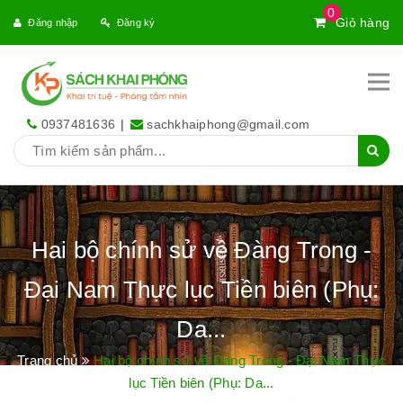
0
Giỏ hàng
Đăng nhập
Đăng ký
0937481636
|
sachkhaiphong@gmail.com
Hai bộ chính sử về Đàng Trong -
Đại Nam Thực lục Tiền biên (Phụ:
Da...
Trang chủ
Hai bộ chính sử về Đàng Trong - Đại Nam Thực
lục Tiền biên (Phụ: Da...