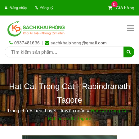
0
Giỏ hàng
Đăng nhập
Đăng ký
0937481636
|
sachkhaiphong@gmail.com
Hạt Cát Trong Cát - Rabindranath
Tagore
Trang chủ
Tiểu thuyết - truyện ngắn
Hạt Cát Trong Cát -
Rabindranath Tagore