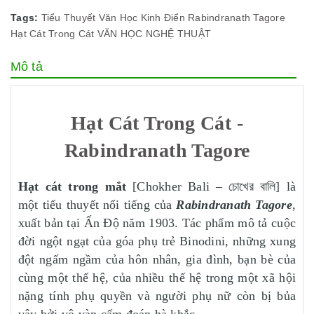
Tags:
Tiểu Thuyết
Văn Học Kinh Điển
Rabindranath Tagore
Hạt Cát Trong Cát
VĂN HỌC NGHỆ THUẬT
Mô tả
Hạt Cát Trong Cát -
Rabindranath Tagore
Hạt cát trong mắt
[Chokher Bali – চোখের বালি] là
một tiểu thuyết nổi tiếng của
Rabindranath Tagore
,
xuất bản tại Ấn Độ năm 1903. Tác phẩm mô tả cuộc
đời ngột ngạt của góa phụ trẻ Binodini, những xung
đột ngấm ngầm của hôn nhân, gia đình, bạn bè của
cùng một thế hệ, của nhiều thế hệ trong một xã hội
nặng tính phụ quyền và người phụ nữ còn bị bủa
vây bởi vô vàn cấm đoán hà khắc.