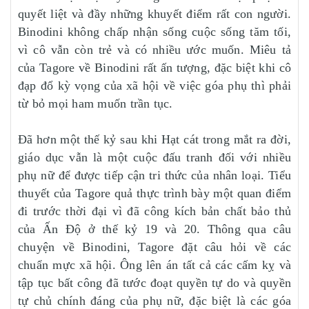
quyết liệt và đầy những khuyết điểm rất con người.
Binodini không chấp nhận sống cuộc sống tăm tối,
vì cô vẫn còn trẻ và có nhiều ước muốn. Miêu tả
của Tagore về Binodini rất ấn tượng, đặc biệt khi cô
đạp đổ kỳ vọng của xã hội về việc góa phụ thì phải
từ bỏ mọi ham muốn trần tục.
Đã hơn một thế kỷ sau khi Hạt cát trong mắt ra đời,
giáo dục vẫn là một cuộc đấu tranh đối với nhiều
phụ nữ để được tiếp cận tri thức của nhân loại. Tiểu
thuyết của Tagore quả thực trình bày một quan điểm
đi trước thời đại vì đã công kích bản chất bảo thủ
của Ấn Độ ở thế kỷ 19 và 20. Thông qua câu
chuyện về Binodini, Tagore đặt câu hỏi về các
chuẩn mực xã hội. Ông lên án tất cả các cấm kỵ và
tập tục bất công đã tước đoạt quyền tự do và quyền
tự chủ chính đáng của phụ nữ, đặc biệt là các góa