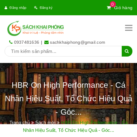
0
Giỏ hàng
Đăng nhập
Đăng ký
0937481636
|
sachkhaiphong@gmail.com
HBR On High Performance - Cá
Nhân Hiệu Suất, Tổ Chức Hiệu Quả
- Góc...
Trang chủ
Sách mới
HBR On High Performance - Cá
Nhân Hiệu Suất, Tổ Chức Hiệu Quả - Góc...