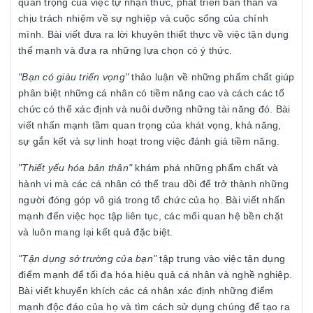
quan trọng của việc tự nhận thức, phát triển bản thân và
chịu trách nhiệm về sự nghiệp và cuộc sống của chính
mình. Bài viết đưa ra lời khuyên thiết thực về việc tận dụng
thế mạnh và đưa ra những lựa chọn có ý thức.
"Bạn có giàu triển vọng"
thảo luận về những phẩm chất giúp
phân biệt những cá nhân có tiềm năng cao và cách các tổ
chức có thể xác định và nuôi dưỡng những tài năng đó. Bài
viết nhấn mạnh tầm quan trọng của khát vọng, khả năng,
sự gắn kết và sự linh hoạt trong việc đánh giá tiềm năng.
"Thiết yếu hóa bản thân"
khám phá những phẩm chất và
hành vi mà các cá nhân có thể trau dồi để trở thành những
người đóng góp vô giá trong tổ chức của họ. Bài viết nhấn
mạnh đến việc học tập liên tục, các mối quan hệ bền chặt
và luôn mang lại kết quả đặc biệt.
"Tận dụng sở trường của bạn"
tập trung vào việc tận dụng
điểm mạnh để tối đa hóa hiệu quả cá nhân và nghề nghiệp.
Bài viết khuyến khích các cá nhân xác định những điểm
mạnh độc đáo của họ và tìm cách sử dụng chúng để tạo ra