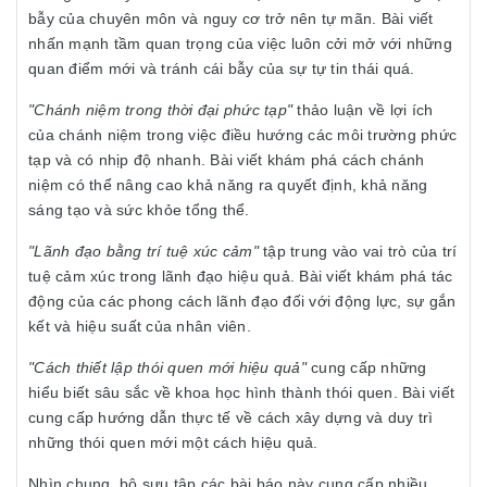
bẫy của chuyên môn và nguy cơ trở nên tự mãn. Bài viết
nhấn mạnh tầm quan trọng của việc luôn cởi mở với những
quan điểm mới và tránh cái bẫy của sự tự tin thái quá.
"Chánh niệm trong thời đại phức tạp"
thảo luận về lợi ích
của chánh niệm trong việc điều hướng các môi trường phức
tạp và có nhịp độ nhanh. Bài viết khám phá cách chánh
niệm có thể nâng cao khả năng ra quyết định, khả năng
sáng tạo và sức khỏe tổng thể.
"Lãnh đạo bằng trí tuệ xúc cảm"
tập trung vào vai trò của trí
tuệ cảm xúc trong lãnh đạo hiệu quả. Bài viết khám phá tác
động của các phong cách lãnh đạo đối với động lực, sự gắn
kết và hiệu suất của nhân viên.
"Cách thiết lập thói quen mới hiệu quả"
cung cấp những
hiểu biết sâu sắc về khoa học hình thành thói quen. Bài viết
cung cấp hướng dẫn thực tế về cách xây dựng và duy trì
những thói quen mới một cách hiệu quả.
Nhìn chung, bộ sưu tập các bài báo này cung cấp nhiều