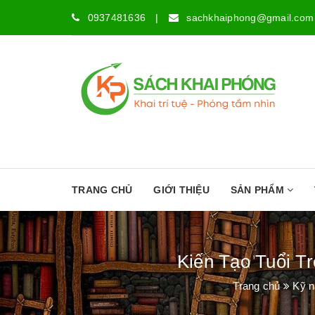
0937481636
|
sachkhaiphong@gmail.com
TRANG CHỦ
GIỚI THIỆU
SẢN PHẨM
Kiến Tạo Tuổi Tr
Trang chủ
Kỹ n