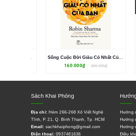
Minh Triết Từ Nỗi Bất An - Alan Watts
Sống Cuộc Đời Giàu Có Nhất Của Bạn
160.000₫
₫
200.000₫
Sách Khai Phóng
Hướng
Địa chỉ:
Hẻm 266-268 Xô Viết Nghệ
Hướng 
Tĩnh, P. 21, Q. Bình Thạnh, Tp. HCM
Hướng d
Email:
sachkhaiphong@gmail.com
Hướng d
Điện thoại:
0937481636
Điều kh