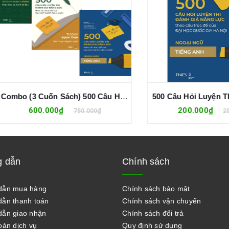
Combo (3 Cuốn Sách) 500 Câu Hỏi Luyện Thi Đánh Giá Năng Lực - Theo Cấu Trúc Đề Của Đại Học Quốc Gia Hà Nội (Nhiều Tác Giả)
600.000₫
200.000₫
750.000₫
250.000₫
 dẫn
Chính sách
dẫn mua hàng
Chính sách bảo mật
ẫn thanh toán
Chính sách vận chuyển
ẫn giao nhận
Chính sách đổi trả
oản dịch vụ
Quy định sử dụng