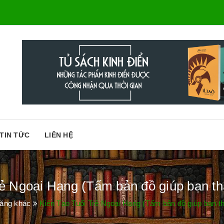
TIN TỨC
LIÊN HỆ
ẻ Ngoại Hạng (Tấm bản đồ giúp bạn thà
ăng khác
Kiến Tạo Tuổi Trẻ Ngoại Hạng (Tấm bản đồ giúp bạn thà