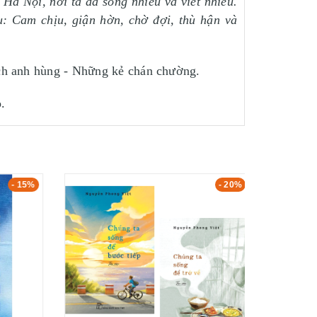
 Hà Nội, nơi ta đã sống nhiều và viết nhiều.
: Cam chịu, giận hờn, chờ đợi, thù hận và
ách anh hùng - Những kẻ chán chường.
.
- 15%
- 20%