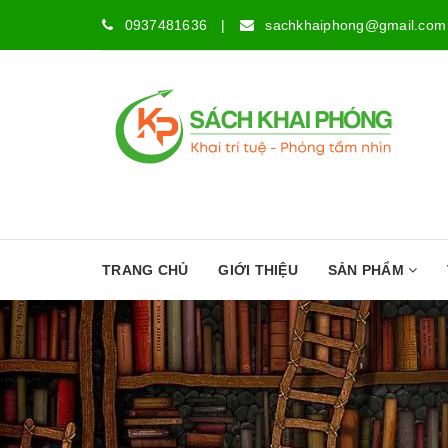
0937481636
|
sachkhaiphong@gmail.com
TRANG CHỦ
GIỚI THIỆU
SẢN PHẨM