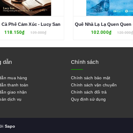
Cà Phê Cảm Xúc - Lucy San
118.150₫
102.000₫
139.000₫
120.000₫
 dẫn
Chính sách
dẫn mua hàng
Chính sách bảo mật
ẫn thanh toán
Chính sách vận chuyển
ẫn giao nhận
Chính sách đổi trả
oản dịch vụ
Quy định sử dụng
bởi
Sapo