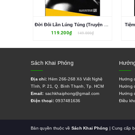
Triều Hải
Đời Đôi Lần Lúng Túng (Truyện Dài) Nguyễn Đông Thức
Tiệm 
119.200₫
0₫
149.000₫
Sách Khai Phóng
Hướng
Địa chỉ:
Hẻm 266-268 Xô Viết Nghệ
Hướng 
Tĩnh, P. 21, Q. Bình Thạnh, Tp. HCM
Hướng d
Email:
sachkhaiphong@gmail.com
Hướng d
Điện thoại:
0937481636
Điều kh
Bản quyền thuộc về
Sách Khai Phóng
| Cung cấp 