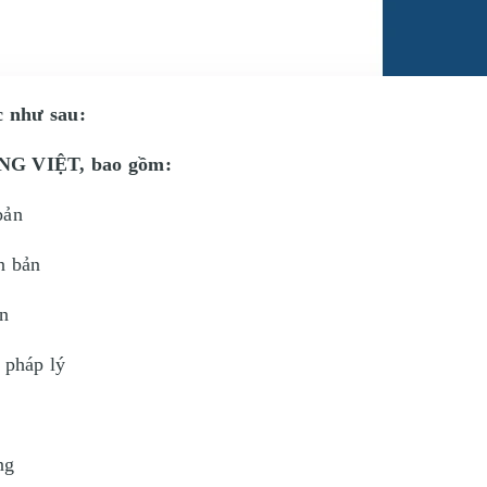
c như sau:
G VIỆT, bao gồm:
bản
n bản
ản
 pháp lý
ng