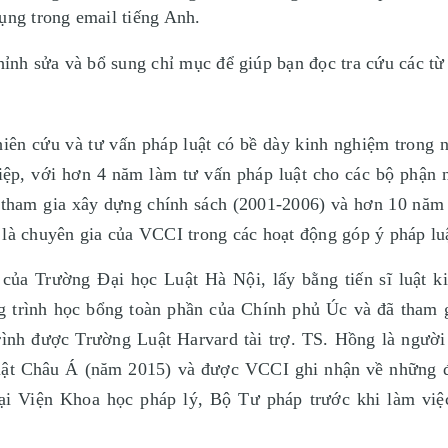
ụng trong email tiếng Anh.
chỉnh sửa và bổ sung chỉ mục để giúp bạn đọc tra cứu các từ
iên cứu và tư vấn pháp luật có bề dày kinh nghiệm trong n
hiệp, với hơn 4 năm làm tư vấn pháp luật cho các bộ phận
ham gia xây dựng chính sách (2001-2006) và hơn 10 năm l
à chuyên gia của VCCI trong các hoạt động góp ý pháp luậ
 của Trường Đại học Luật Hà Nội, lấy bằng tiến sĩ luật
 trình học bổng toàn phần của Chính phủ Úc và đã tham g
trình được Trường Luật Harvard tài trợ. TS. Hồng là người 
luật Châu Á (năm 2015) và được VCCI ghi nhận về những 
i Viện Khoa học pháp lý, Bộ Tư pháp trước khi làm việc