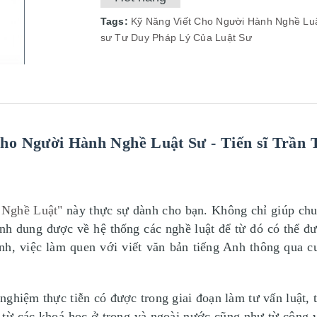
Tags:
Kỹ Năng Viết Cho Người Hành Nghề Lu
sư
Tư Duy Pháp Lý Của Luật Sư
ho Người Hành Nghề Luật Sư - Tiến sĩ Trần
 Nghề Luật"
này thực sự dành cho bạn. Không chỉ giúp chuẩ
ình dung được về hệ thống các nghề luật để từ đó có thể đ
nh, việc làm quen với viết văn bản tiếng Anh thông qua c
nghiệm thực tiễn có được trong giai đoạn làm tư vấn luật, từ 
 từ các khoá học ở trong và ngoài nước cũng như từ công v