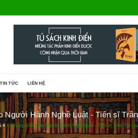
TIN TỨC
LIÊN HỆ
o Người Hành Nghề Luật - Tiến sĩ Trầ
ủ
Kỹ Năng Viết Cho Người Hành Nghề Luật - Tiến sĩ Trần Thị Q