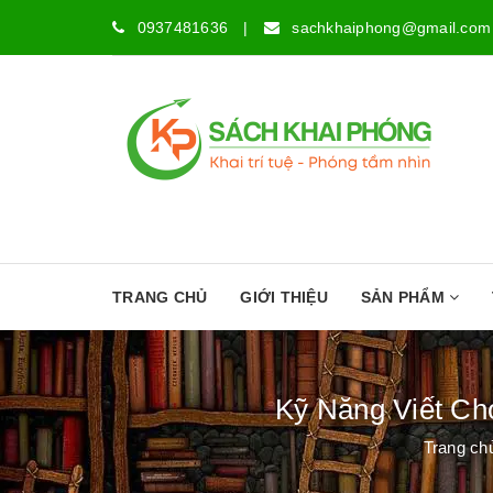
0937481636
|
sachkhaiphong@gmail.com
TRANG CHỦ
GIỚI THIỆU
SẢN PHẨM
Kỹ Năng Viết Ch
Trang ch