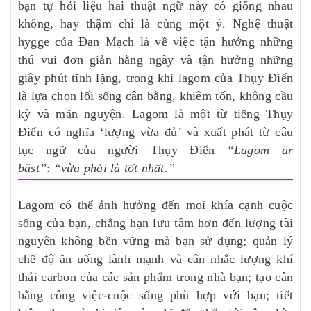
bạn tự hỏi liệu hai thuật ngữ này có giống nhau
không, hay thậm chí là cùng một ý. Nghệ thuật
hygge của Đan Mạch là về việc tận hưởng những
thú vui đơn giản hằng ngày và tận hưởng những
giây phút tĩnh lặng, trong khi lagom của Thụy Điển
là lựa chọn lối sống cân bằng, khiêm tốn, không cầu
kỳ và mãn nguyện. Lagom là một từ tiếng Thụy
Điển có nghĩa ‘lượng vừa đủ’ và xuất phát từ câu
tục ngữ của người Thụy Điển
“Lagom är
bäst”
:
“vừa phải là tốt nhất.”
Lagom có thể ảnh hưởng đến mọi khía cạnh cuộc
sống của bạn, chẳng hạn lưu tâm hơn đến lượng tài
nguyên không bền vững mà bạn sử dụng; quản lý
chế độ ăn uống lành mạnh và cân nhắc lượng khí
thải carbon của các sản phẩm trong nhà bạn; tạo cân
bằng công việc-cuộc sống phù hợp với bạn; tiết