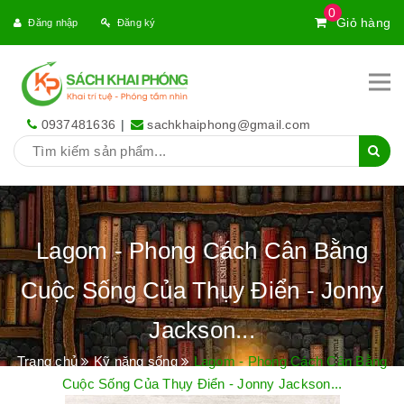
0
Giỏ hàng
Đăng nhập
Đăng ký
0937481636
|
sachkhaiphong@gmail.com
Lagom - Phong Cách Cân Bằng
Cuộc Sống Của Thụy Điển - Jonny
Jackson...
Trang chủ
Kỹ năng sống
Lagom - Phong Cách Cân Bằng
Cuộc Sống Của Thụy Điển - Jonny Jackson...