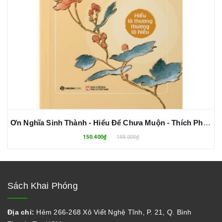
Ơn Nghĩa Sinh Thành - Hiểu Để Chưa Muộn - Thích Pháp Hòa
150.400₫
188.000₫
Sách Khai Phóng
Địa chỉ:
Hẻm 266-268 Xô Viết Nghệ Tĩnh, P. 21, Q. Bình