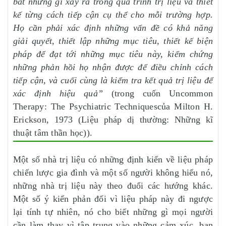
bắt những gì xảy ra trong quá trình trị liệu và thiết
kế từng cách tiếp cận cụ thể cho mỗi trường hợp.
Họ cần phải xác định những vấn đề có khả năng
giải quyết, thiết lập những mục tiêu, thiết kế biện
pháp để đạt tới những mục tiêu này, kiểm chứng
những phản hồi họ nhận được để điều chỉnh cách
tiếp cận, và cuối cùng là kiểm tra kết quả trị liệu để
xác định hiệu quả”
(trong cuốn Uncommon
Therapy: The Psychiatric Techniquescủa Milton H.
Erickson, 1973 (Liệu pháp dị thường: Những kĩ
thuật tâm thần học)).
Một số nhà trị liệu có những định kiến về liệu pháp
chiến lược gia đình và một số người không hiểu nó,
những nhà trị liệu này theo đuổi các hướng khác.
Một số ý kiến phản đối vì liệu pháp này đi ngược
lại tính tự nhiên, nó cho biết những gì mọi người
cần làm thay vì tập trung vào những cảm xúc, bạn