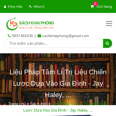
0
Giỏ hàng
Đăng nhập
Đăng ký
0937481636
|
sachkhaiphong@gmail.com
Liệu Pháp Tâm Lí Trị Liệu Chiến
Lược Dựa Vào Gia Đình - Jay
Haley, ...
Trang chủ
Sách mới
Liệu Pháp Tâm Lí Trị Liệu Chiến
Lược Dựa Vào Gia Đình - Jay Haley, ...