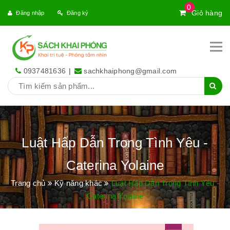
0
Giỏ hàng
Đăng nhập
Đăng ký
0937481636
|
sachkhaiphong@gmail.com
Luật Hấp Dẫn Trong Tình Yêu -
Caterina Yolaine
Trang chủ
Kỹ năng khác
Luật Hấp Dẫn Trong Tình Yêu -
Caterina Yolaine