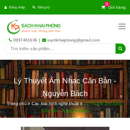
0
Giỏ hàng
Đăng nhập
Đăng ký
0937481636
|
sachkhaiphong@gmail.com
Lý Thuyết Âm Nhạc Căn Bản -
Nguyễn Bách
Trang chủ
Các loại hình nghệ thuật
Lý Thuyết Âm Nhạc
Căn Bản - Nguyễn Bách