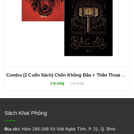
Combo (2 Cuốn Sách) Chốn Không Đâu + Thần Thoại Bắc Âu (Neil Gaiman)
276.000₫
345.000₫
Sách Khai Phóng
Địa chỉ:
Hẻm 266-268 Xô Viết Nghệ Tĩnh, P. 21, Q. Bình