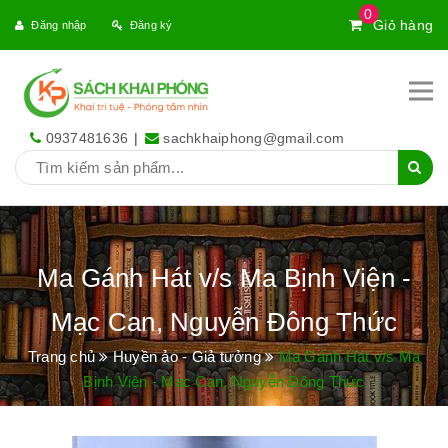
0
Giỏ hàng
Đăng nhập
Đăng ký
0937481636
|
sachkhaiphong@gmail.com
Ma Gánh Hát v/s Ma Bịnh Viện -
Mạc Can, Nguyễn Đông Thức
Trang chủ
Huyền ảo - Giả tưởng
Ma Gánh Hát v/s Ma
Bịnh Viện - Mạc Can, Nguyễn Đông Thức