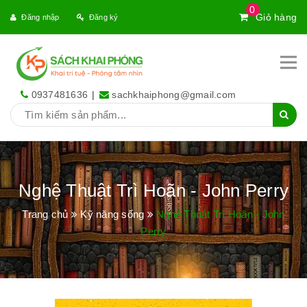
0
Giỏ hàng
Đăng nhập
Đăng ký
0937481636
|
sachkhaiphong@gmail.com
Nghệ Thuật Trì Hoãn - John Perry
Trang chủ
Kỹ năng sống
Nghệ Thuật Trì Hoãn - John
Perry