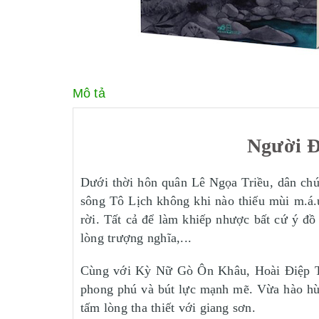
Mô tả
Người Đ
Dưới thời hôn quân Lê Ngọa Triều, dân chún
sông Tô Lịch không khi nào thiếu mùi m.á.u
rời. Tất cả để làm khiếp nhược bất cứ ý đ
lòng trượng nghĩa,...
Cùng với Kỳ Nữ Gò Ôn Khâu, Hoài Điệp Thứ
phong phú và bút lực mạnh mẽ. Vừa hào hùn
tấm lòng tha thiết với giang sơn.