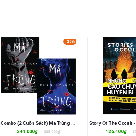
- 20%
Combo (2 Cuốn Sách) Ma Trùng 1 - Dị Thể + Ma Trùng 2 - Đen Trắng (Chan Ho-Kei)
244.000₫
126.400₫
305.000₫
158.000₫