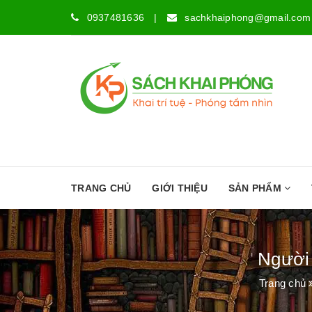
0937481636
|
sachkhaiphong@gmail.com
TRANG CHỦ
GIỚI THIỆU
SẢN PHẨM
Người 
Trang chủ