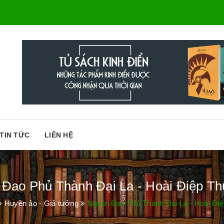
TIN TỨC
LIÊN HỆ
Đao Phủ Thành Đại La - Hoài Điệp T
Huyền ảo - Giả tưởng
Người Đao Phủ Thành Đại La - Hoài Đi