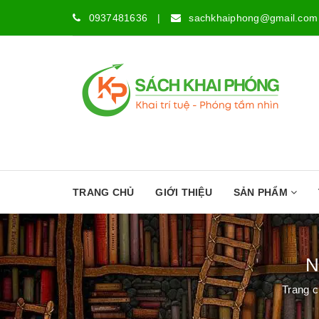
0937481636
|
sachkhaiphong@gmail.com
TRANG CHỦ
GIỚI THIỆU
SẢN PHẨM
N
Trang 