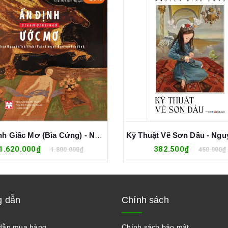
Ấn Định Giấc Mơ (Bìa Cứng) - Nguyễn Trà Vinh
1.620.000₫
382.500₫
1.800.000₫
450.000₫
 dẫn
Chính sách
dẫn mua hàng
Chính sách bảo mật