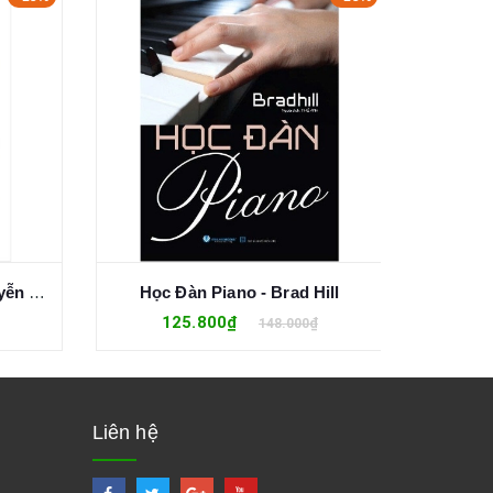
Kỹ Thuật Vẽ Sơn Dầu - Nguyễn Đình Đăng
Học Đàn Piano - Brad Hill
Nghệ Th
125.800₫
2
148.000₫
Liên hệ