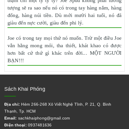
thậm chí một tỷ tỷ tỷ? Joe Spud không phải tưởng
tượng sẽ ra sao nếu nó có trong tay hàng nắm, hàng
đống, hàng núi tiền. Dù mới mười hai tuổi, nó đã
giàu đến nực cười, giàu đến phi lý.
Joe có trong tay mọi thứ nó muốn. Trừ một điều Joe
vẫn hằng mong mỏi, tha thiết, khát khao có được
hơn bất cứ thứ gì khác trên đời... MỘT NGƯỜI
BẠN!!!
Sách Khai Phóng
Địa chỉ:
Hẻm 266-268 Xô Viết Nghệ Tĩnh, P. 21, Q. Bình
Thạnh, Tp. HCM
Email:
sachkhaiphong@gmail.com
Điện thoại:
0937481636