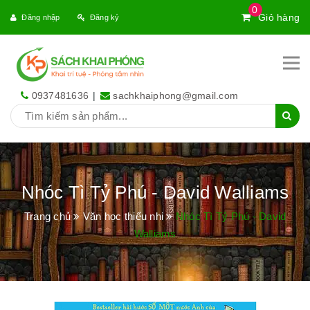
0
Giỏ hàng
Đăng nhập
Đăng ký
0937481636
|
sachkhaiphong@gmail.com
Nhóc Tì Tỷ Phú - David Walliams
Trang chủ
Văn học thiếu nhi
Nhóc Tì Tỷ Phú - David
Walliams