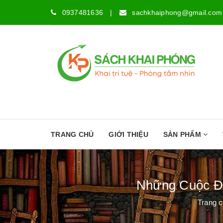
0937481636
|
sachkhaiphong@gmail.com
TRANG CHỦ
GIỚI THIỆU
SẢN PHẨM
Những Cuộc Đờ
Trang 