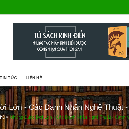
TIN TỨC
LIÊN HỆ
i Lớn - Các Danh Nhân Nghệ Thuật -
chủ
Những Cuộc Đời Lớn - Các Danh Nhân Nghệ Thuật - Catmin