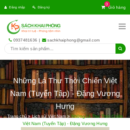
0
Giỏ hàng
Đăng nhập
Đăng ký
0937481636
|
sachkhaiphong@gmail.com
Những Lá Thư Thời Chiến Việt
Nam (Tuyển Tập) - Đặng Vương
Hưng
Trang chủ
Lịch sử Việt Nam
Những Lá Thư Thời Chiến
Việt Nam (Tuyển Tập) - Đặng Vương Hưng