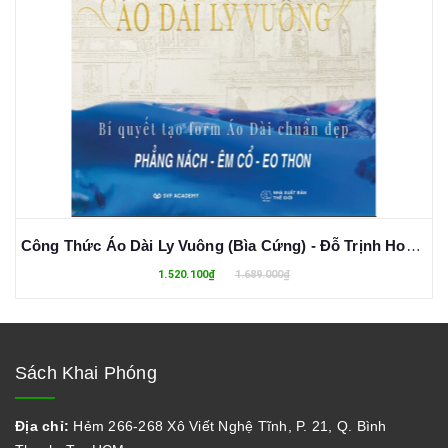
Công Thức Áo Dài Ly Vuông (Bìa Cứng) - Đỗ Trịnh Hoài Nam
1.520.100₫
1.689.000₫
Sách Khai Phóng
Địa chỉ:
Hẻm 266-268 Xô Viết Nghệ Tĩnh, P. 21, Q. Bình