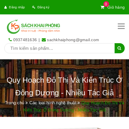
0
Giỏ hàng
Đăng nhập
Đăng ký
0937481636
|
sachkhaiphong@gmail.com
Quy Hoạch Đô Thị Và Kiến Trúc Ở
Đông Dương - Nhiều Tác Giả
Trang chủ
Các loại hình nghệ thuật
Quy Hoạch Đô Thị Và
Kiến Trúc Ở Đông Dương - Nhiều Tác Giả