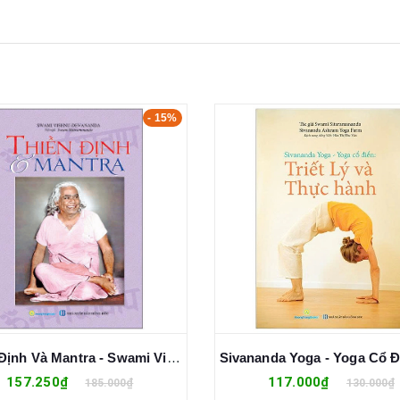
- 10%
Sivananda Yoga - Yoga Cổ Điển - Triết Lý Và Thực Hành
117.000₫
108.800₫
130.000₫
128.000₫