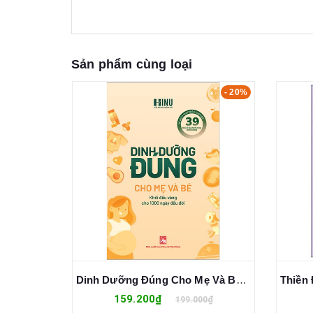
Sản phẩm cùng loại
- 20%
- 15%
Dinh Dưỡng Đúng Cho Mẹ Và Bé - Khởi Đầu Vàng Cho 1000 Ngày Đầu Đời
Thiền Định Và Mantra - Swami Vishnu-Devananda
157.250₫
0₫
185.000₫