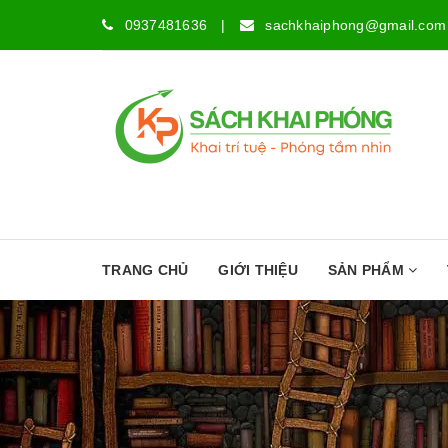
0937481636
|
sachkhaiphong@gmail.com
TRANG CHỦ
GIỚI THIỆU
SẢN PHẨM