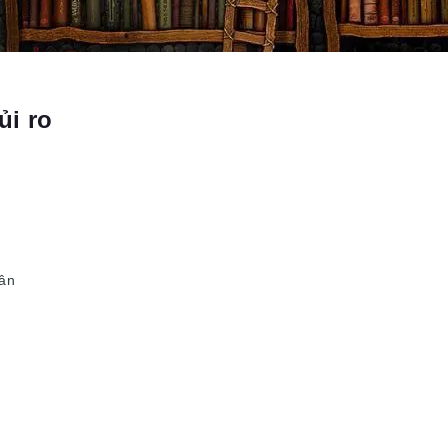
ủi ro
Vân